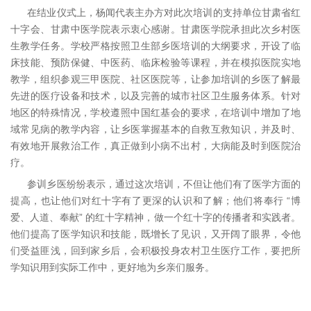
在结业仪式上，杨闻代表主办方对此次培训的支持单位甘肃省红
十字会、甘肃中医学院表示衷心感谢。甘肃医学院承担此次乡村医
生教学任务。学校严格按照卫生部乡医培训的大纲要求，开设了临
床技能、预防保健、中医药、临床检验等课程，并在模拟医院实地
教学，组织参观三甲医院、社区医院等，让参加培训的乡医了解最
先进的医疗设备和技术，以及完善的城市社区卫生服务体系。针对
地区的特殊情况，学校遵照中国红基会的要求，在培训中增加了地
域常见病的教学内容，让乡医掌握基本的自救互救知识，并及时、
有效地开展救治工作，真正做到小病不出村，大病能及时到医院治
疗。
参训乡医纷纷表示，通过这次培训，不但让他们有了医学方面的
提高，也让他们对红十字有了更深的认识和了解；他们将奉行 “博
爱、人道、奉献” 的红十字精神，做一个红十字的传播者和实践者。
他们提高了医学知识和技能，既增长了见识，又开阔了眼界，令他
们受益匪浅，回到家乡后，会积极投身农村卫生医疗工作，要把所
学知识用到实际工作中，更好地为乡亲们服务。