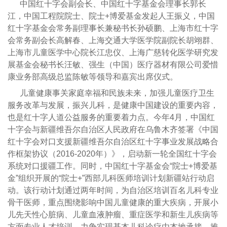
中国红十字会副会长、中国红十字基金会理事长郭长
江，中国工程院院士、院士+博爱基金发起人王振义，中国
红十字基金会常务副理事长兼秘书长孙硕鹏、上海市红十字
会常务副会长高解春、上海交通大学医学院副院长胡翊群、
上海市儿童医学中心院长江忠仪、上海广慈转化医学研究发
展基金会秘书长汪敏、强生（中国）医疗器材有限公司爱惜
康业务部高级总监陈敏等领导和嘉宾出席仪式。
儿童健康事关家庭幸福和民族未来，加强儿童医疗卫生
服务改革与发展，振兴儿科，是健康中国建设的重要内容，
也是红十字人道公益服务的重要着力点。今年4月，中国红
十字会与新疆维吾尔自治区人民政府在乌鲁木齐签署《中国
红十字会对口支援新疆维吾尔自治区红十字事业发展战略合
作框架协议（2016-2020年）》，启动新一轮全国红十字会
系统对口援疆工作。同时，中国红十字基金会“院士+博爱基
金”组织开展的“院士+”西部儿科医师培训计划新疆站行动启
动。该行动计划通过两年时间，为自治区培训百名儿科专业
骨干医师，重点围绕影响中国儿童健康的重大疾病，开展小
儿先天性心脏病、儿童血液肿瘤、重症医学和新生儿疾病等
方面专业人才培训，力争实现基本儿科诊疗由本地承接，推