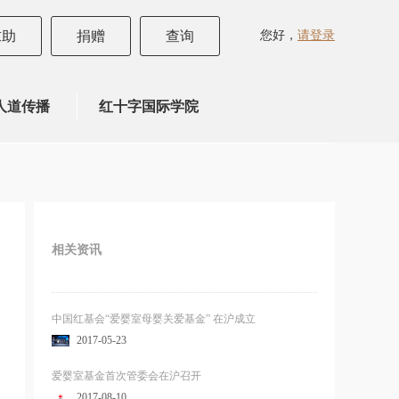
您好，
请登录
求助
捐赠
查询
人道传播
红十字国际学院
相关资讯
中国红基会“爱婴室母婴关爱基金” 在沪成立
2017-05-23
爱婴室基金首次管委会在沪召开
2017-08-10