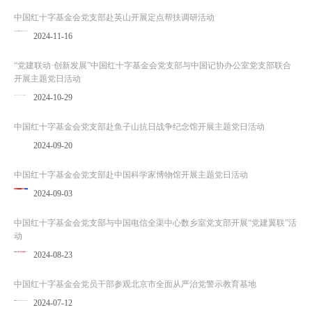
中国红十字基金会党支部赴英山开展定点帮扶调研活动
2024-11-16
“党建联动·创新发展”中国红十字基金会党支部与中国记协办公室党支部联合
开展主题党日活动
2024-10-29
中国红十字基金会党支部赴鱼子山抗日战争纪念馆开展主题党日活动
2024-09-20
中国红十字基金会党支部赴中国科学家博物馆开展主题党日活动
2024-09-03
中国红十字基金会党支部与中国电信全渠中心数乡室党支部开展“党建翼联”活
动
2024-08-23
中国红十字基金会党员干部参观北京市全面从严治党警示教育基地
2024-07-12