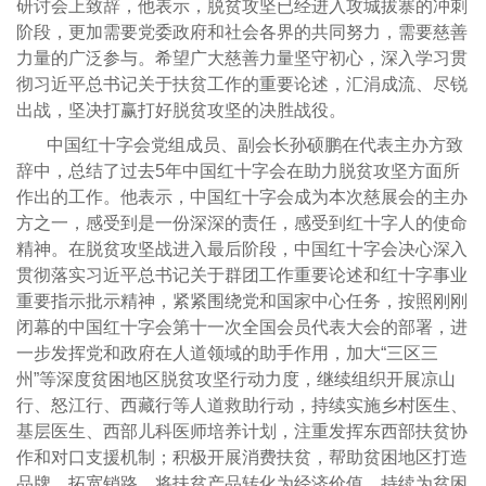
研讨会上致辞，他表示，脱贫攻坚已经进入攻城拔寨的冲刺
阶段，更加需要党委政府和社会各界的共同努力，需要慈善
力量的广泛参与。希望广大慈善力量坚守初心，深入学习贯
彻习近平总书记关于扶贫工作的重要论述，汇涓成流、尽锐
出战，坚决打赢打好脱贫攻坚的决胜战役。
中国红十字会党组成员、副会长孙硕鹏在代表主办方致
辞中，总结了过去5年中国红十字会在助力脱贫攻坚方面所
作出的工作。他表示，中国红十字会成为本次慈展会的主办
方之一，感受到是一份深深的责任，感受到红十字人的使命
精神。在脱贫攻坚战进入最后阶段，中国红十字会决心深入
贯彻落实习近平总书记关于群团工作重要论述和红十字事业
重要指示批示精神，紧紧围绕党和国家中心任务，按照刚刚
闭幕的中国红十字会第十一次全国会员代表大会的部署，进
一步发挥党和政府在人道领域的助手作用，加大“三区三
州”等深度贫困地区脱贫攻坚行动力度，继续组织开展凉山
行、怒江行、西藏行等人道救助行动，持续实施乡村医生、
基层医生、西部儿科医师培养计划，注重发挥东西部扶贫协
作和对口支援机制；积极开展消费扶贫，帮助贫困地区打造
品牌，拓宽销路，将扶贫产品转化为经济价值，持续为贫困