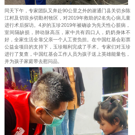
同天下午，专家团队又奔赴90公里之外的谢通门县关切乡陈
江村及切琼乡切勤村牧区，对2019年救助的2名先心病儿童
进行术后探访。4岁的玉珍2019年被确诊为先天性心脏病，
室间隔缺损，肺动脉高压，家中共有四口人，奶奶身体不
好，全家生活全靠父亲一个人工资负担。在中国红基会彩票
公益金项目的支持下，玉珍顺利完成了手术。专家们对玉珍
进行了复查，中国红基会工作人员为孩子送上英雄能量包，
并为孩子家庭带去慰问品。