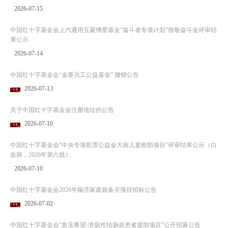
2026-07-15
中国红十字基金会上汽通用五菱博爱基金“奋斗者专项计划”致敬奋斗金评审结
果公示
2026-07-14
中国红十字基金会“金赛员工公益基金” 撤销公告
2026-07-13
关于中国红十字基金会注册地址的公告
2026-07-10
中国红十字基金会“中央专项彩票公益金大病儿童救助项目”评审结果公示（白
血病，2026年第六批）
2026-07-10
中国红十字基金会2026年赈济家庭箱备灾项目招标公告
2026-07-02
中国红十字基金会“愈见希望-溃疡性结肠炎患者援助项目”公开招募公告