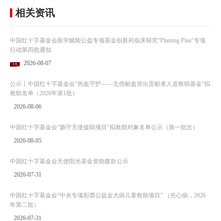
相关资讯
中国红十字基金会医学赋能公益专项基金创新药临床研究“Planting Plan”专项
行动第四批通知
2026-08-07
公示丨中国红十字基金会“热血守护——无偿献血突出贡献者人道救助基金”拟
救助名单（2026年第1批）
2026-08-06
中国红十字基金会“肠守天使援助项目”拟救助对象名单公示（第一批次）
2026-08-05
中国红十字基金会天使阳光基金资助拨款公示
2026-07-31
中国红十字基金会“中央专项彩票公益金大病儿童救助项目” （先心病，2026
年第二批）
2026-07-31