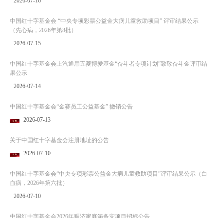
2026-07-16
中国红十字基金会 “中央专项彩票公益金大病儿童救助项目” 评审结果公示
（先心病，2026年第8批）
2026-07-15
中国红十字基金会上汽通用五菱博爱基金“奋斗者专项计划”致敬奋斗金评审结
果公示
2026-07-14
中国红十字基金会“金赛员工公益基金” 撤销公告
2026-07-13
关于中国红十字基金会注册地址的公告
2026-07-10
中国红十字基金会“中央专项彩票公益金大病儿童救助项目”评审结果公示（白
血病，2026年第六批）
2026-07-10
中国红十字基金会2026年赈济家庭箱备灾项目招标公告