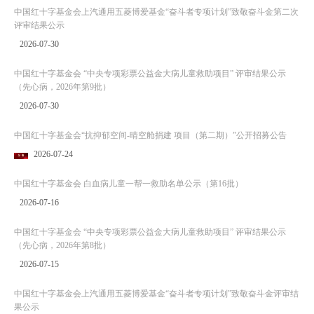
中国红十字基金会上汽通用五菱博爱基金“奋斗者专项计划”致敬奋斗金第二次
评审结果公示
2026-07-30
中国红十字基金会 “中央专项彩票公益金大病儿童救助项目” 评审结果公示
（先心病，2026年第9批）
2026-07-30
中国红十字基金会“抗抑郁空间-晴空舱捐建 项目（第二期）”公开招募公告
2026-07-24
中国红十字基金会 白血病儿童一帮一救助名单公示（第16批）
2026-07-16
中国红十字基金会 “中央专项彩票公益金大病儿童救助项目” 评审结果公示
（先心病，2026年第8批）
2026-07-15
中国红十字基金会上汽通用五菱博爱基金“奋斗者专项计划”致敬奋斗金评审结
果公示