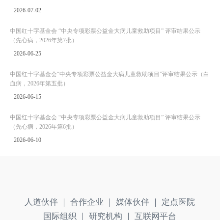
2026-07-02
中国红十字基金会 “中央专项彩票公益金大病儿童救助项目” 评审结果公示
（先心病，2026年第7批）
2026-06-25
中国红十字基金会“中央专项彩票公益金大病儿童救助项目”评审结果公示（白
血病，2026年第五批）
2026-06-15
中国红十字基金会 “中央专项彩票公益金大病儿童救助项目” 评审结果公示
（先心病，2026年第6批）
2026-06-10
人道伙伴 ｜
合作企业 ｜
媒体伙伴 ｜
定点医院
国际组织 ｜
研究机构 ｜
互联网平台