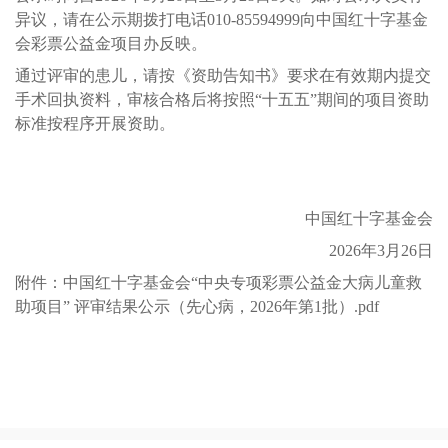
异议，请在公示期拨打电话010-85594999向中国红十字基金
会彩票公益金项目办反映。
通过评审的患儿，请按《资助告知书》要求在有效期内提交
手术回执资料，审核合格后将按照“十五五”期间的项目资助
标准按程序开展资助。
中国红十字基金会
2026年3月26日
附件：
中国红十字基金会“中央专项彩票公益金大病儿童救
助项目” 评审结果公示（先心病，2026年第1批）.pdf