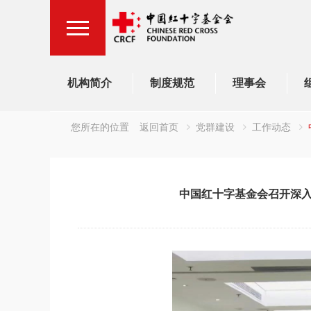
机构简介
制度规范
理事会
您所在的位置
返回首页
党群建设
工作动态
中国红十字基金会召开深