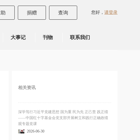
您好，
请登录
求助
捐赠
查询
大事记
刊物
联系我们
相关资讯
深学笃行习近平党建思想 国为重 民为先 正己责 践正绩
——中国红十字基金会党支部开展树立和践行正确政绩
观专题党课
2026-06-30