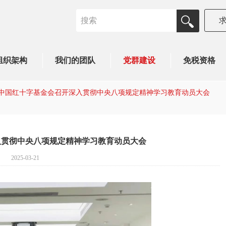
组织架构
我们的团队
党群建设
免税资格
中国红十字基金会召开深入贯彻中央八项规定精神学习教育动员大会
入贯彻中央八项规定精神学习教育动员大会
2025-03-21