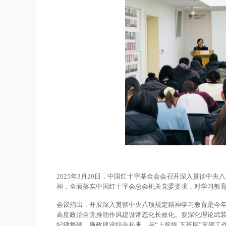
2025年3月20日，中国红十字基金会会召开深入贯彻中
神，全面落实中国红十字会总会机关党委要求，对学习教
会议指出，开展深入贯彻中央八项规定精神学习教育是今
高度政治自觉推动作风建设常态化长效化。要深化理论武
纪律整顿、廉政建设结合起来，与“上前线 下基层”支部