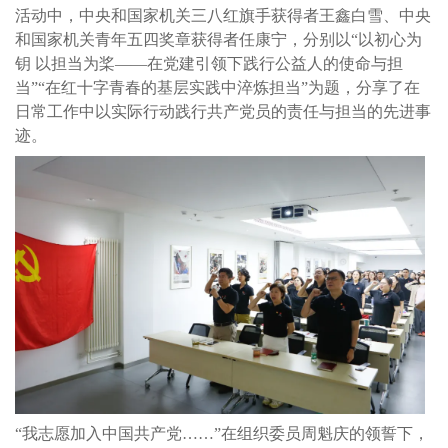
活动中，中央和国家机关三八红旗手获得者王鑫白雪、中央
和国家机关青年五四奖章获得者任康宁，分别以“以初心为
钥 以担当为桨——在党建引领下践行公益人的使命与担
当”“在红十字青春的基层实践中淬炼担当”为题，分享了在
日常工作中以实际行动践行共产党员的责任与担当的先进事
迹。
“我志愿加入中国共产党……”在组织委员周魁庆的领誓下，