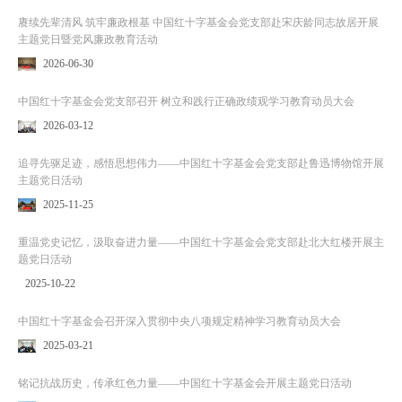
赓续先辈清风 筑牢廉政根基 中国红十字基金会党支部赴宋庆龄同志故居开展
主题党日暨党风廉政教育活动
2026-06-30
中国红十字基金会党支部召开 树立和践行正确政绩观学习教育动员大会
2026-03-12
追寻先驱足迹，感悟思想伟力——中国红十字基金会党支部赴鲁迅博物馆开展
主题党日活动
2025-11-25
重温党史记忆，汲取奋进力量——中国红十字基金会党支部赴北大红楼开展主
题党日活动
2025-10-22
中国红十字基金会召开深入贯彻中央八项规定精神学习教育动员大会
2025-03-21
铭记抗战历史，传承红色力量——中国红十字基金会开展主题党日活动