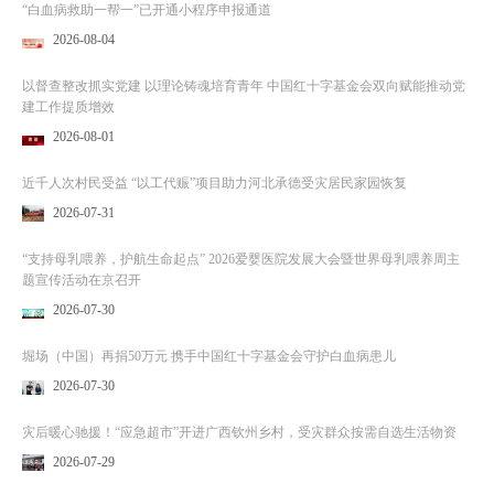
“白血病救助一帮一”已开通小程序申报通道
2026-08-04
以督查整改抓实党建 以理论铸魂培育青年 中国红十字基金会双向赋能推动党
建工作提质增效
2026-08-01
近千人次村民受益 “以工代赈”项目助力河北承德受灾居民家园恢复
2026-07-31
“支持母乳喂养，护航生命起点” 2026爱婴医院发展大会暨世界母乳喂养周主
题宣传活动在京召开
2026-07-30
堀场（中国）再捐50万元 携手中国红十字基金会守护白血病患儿
2026-07-30
灾后暖心驰援！“应急超市”开进广西钦州乡村，受灾群众按需自选生活物资
2026-07-29