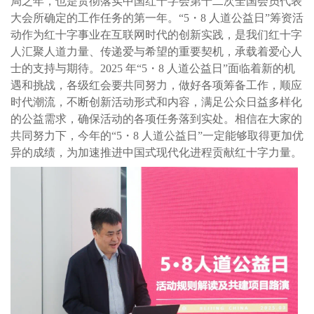
局之年，也是贯彻落实中国红十字会第十二次全国会员代表
大会所确定的工作任务的第一年。“5・8 人道公益日”筹资活
动作为红十字事业在互联网时代的创新实践，是我们红十字
人汇聚人道力量、传递爱与希望的重要契机，承载着爱心人
士的支持与期待。2025 年“5・8 人道公益日”面临着新的机
遇和挑战，各级红会要共同努力，做好各项筹备工作，顺应
时代潮流，不断创新活动形式和内容，满足公众日益多样化
的公益需求，确保活动的各项任务落到实处。相信在大家的
共同努力下，今年的“5・8 人道公益日”一定能够取得更加优
异的成绩，为加速推进中国式现代化进程贡献红十字力量。