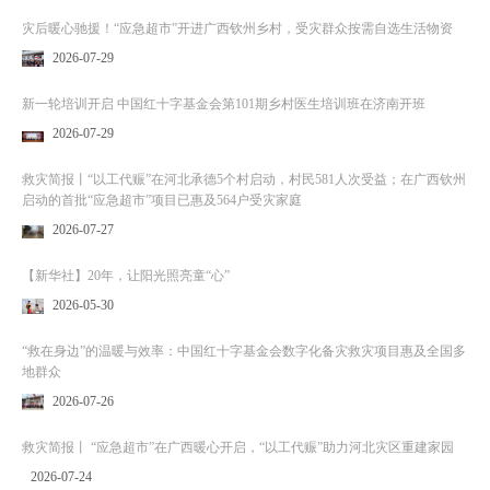
灾后暖心驰援！“应急超市”开进广西钦州乡村，受灾群众按需自选生活物资
2026-07-29
新一轮培训开启 中国红十字基金会第101期乡村医生培训班在济南开班
2026-07-29
救灾简报丨“以工代赈”在河北承德5个村启动，村民581人次受益；在广西钦州
启动的首批“应急超市”项目已惠及564户受灾家庭
2026-07-27
【新华社】20年，让阳光照亮童“心”
2026-05-30
“救在身边”的温暖与效率：中国红十字基金会数字化备灾救灾项目惠及全国多
地群众
2026-07-26
救灾简报丨 “应急超市”在广西暖心开启，“以工代赈”助力河北灾区重建家园
2026-07-24