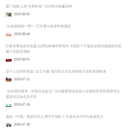
厦门地铁上演“生死时速” AED再次跑赢死神
2026-08-05
“白血病救助一帮一”已开通小程序申报通道
2026-08-04
以督查整改抓实党建 以理论铸魂培育青年 中国红十字基金会双向赋能推动党
建工作提质增效
2026-08-01
近千人次村民受益 “以工代赈”项目助力河北承德受灾居民家园恢复
2026-07-31
“支持母乳喂养，护航生命起点” 2026爱婴医院发展大会暨世界母乳喂养周主
题宣传活动在京召开
2026-07-30
堀场（中国）再捐50万元 携手中国红十字基金会守护白血病患儿
2026-07-30