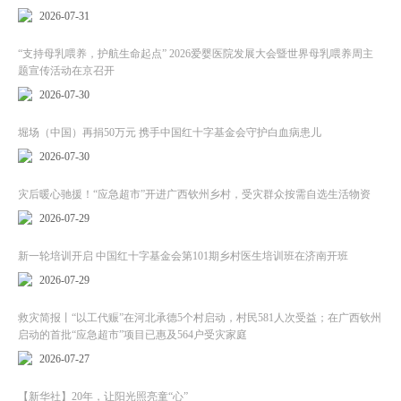
2026-07-31
“支持母乳喂养，护航生命起点” 2026爱婴医院发展大会暨世界母乳喂养周主
题宣传活动在京召开
2026-07-30
堀场（中国）再捐50万元 携手中国红十字基金会守护白血病患儿
2026-07-30
灾后暖心驰援！“应急超市”开进广西钦州乡村，受灾群众按需自选生活物资
2026-07-29
新一轮培训开启 中国红十字基金会第101期乡村医生培训班在济南开班
2026-07-29
救灾简报丨“以工代赈”在河北承德5个村启动，村民581人次受益；在广西钦州
启动的首批“应急超市”项目已惠及564户受灾家庭
2026-07-27
【新华社】20年，让阳光照亮童“心”