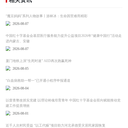
“魔豆妈妈”系列人物故事丨游林冰：生命因苦难而精彩
2026-08-07
中国红十字基金会基层医疗服务能力提升公益项目2026年“健康中国行”活动走
进内蒙古、安徽
2026-08-07
厦门地铁上演“生死时速” AED再次跑赢死神
2026-08-05
“白血病救助一帮一”已开通小程序申报通道
2026-08-04
以督查整改抓实党建 以理论铸魂培育青年 中国红十字基金会双向赋能推动党
建工作提质增效
2026-08-01
近千人次村民受益 “以工代赈”项目助力河北承德受灾居民家园恢复