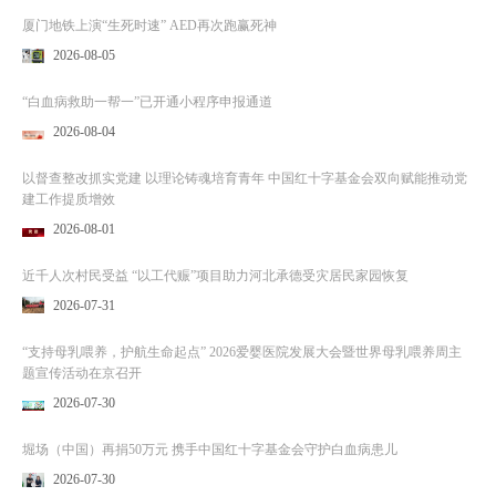
厦门地铁上演“生死时速” AED再次跑赢死神
2026-08-05
“白血病救助一帮一”已开通小程序申报通道
2026-08-04
以督查整改抓实党建 以理论铸魂培育青年 中国红十字基金会双向赋能推动党
建工作提质增效
2026-08-01
近千人次村民受益 “以工代赈”项目助力河北承德受灾居民家园恢复
2026-07-31
“支持母乳喂养，护航生命起点” 2026爱婴医院发展大会暨世界母乳喂养周主
题宣传活动在京召开
2026-07-30
堀场（中国）再捐50万元 携手中国红十字基金会守护白血病患儿
2026-07-30