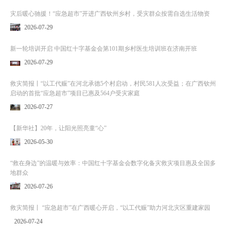
灾后暖心驰援！“应急超市”开进广西钦州乡村，受灾群众按需自选生活物资
2026-07-29
新一轮培训开启 中国红十字基金会第101期乡村医生培训班在济南开班
2026-07-29
救灾简报丨“以工代赈”在河北承德5个村启动，村民581人次受益；在广西钦州
启动的首批“应急超市”项目已惠及564户受灾家庭
2026-07-27
【新华社】20年，让阳光照亮童“心”
2026-05-30
“救在身边”的温暖与效率：中国红十字基金会数字化备灾救灾项目惠及全国多
地群众
2026-07-26
救灾简报丨 “应急超市”在广西暖心开启，“以工代赈”助力河北灾区重建家园
2026-07-24