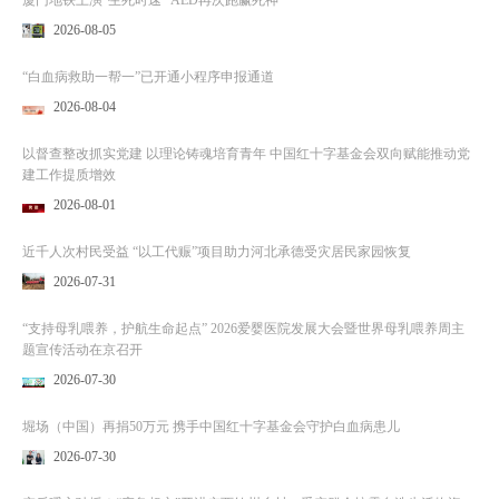
2026-08-05
“白血病救助一帮一”已开通小程序申报通道
2026-08-04
以督查整改抓实党建 以理论铸魂培育青年 中国红十字基金会双向赋能推动党
建工作提质增效
2026-08-01
近千人次村民受益 “以工代赈”项目助力河北承德受灾居民家园恢复
2026-07-31
“支持母乳喂养，护航生命起点” 2026爱婴医院发展大会暨世界母乳喂养周主
题宣传活动在京召开
2026-07-30
堀场（中国）再捐50万元 携手中国红十字基金会守护白血病患儿
2026-07-30