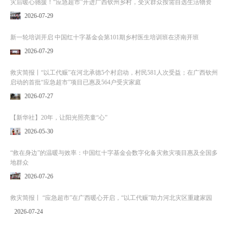
灾后暖心驰援！“应急超市”开进广西钦州乡村，受灾群众按需自选生活物资
2026-07-29
新一轮培训开启 中国红十字基金会第101期乡村医生培训班在济南开班
2026-07-29
救灾简报丨“以工代赈”在河北承德5个村启动，村民581人次受益；在广西钦州
启动的首批“应急超市”项目已惠及564户受灾家庭
2026-07-27
【新华社】20年，让阳光照亮童“心”
2026-05-30
“救在身边”的温暖与效率：中国红十字基金会数字化备灾救灾项目惠及全国多
地群众
2026-07-26
救灾简报丨 “应急超市”在广西暖心开启，“以工代赈”助力河北灾区重建家园
2026-07-24