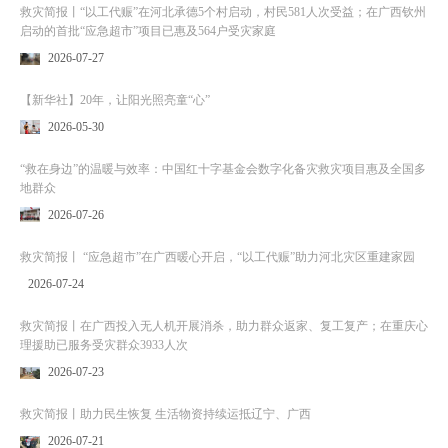
救灾简报丨“以工代赈”在河北承德5个村启动，村民581人次受益；在广西钦州
启动的首批“应急超市”项目已惠及564户受灾家庭
2026-07-27
【新华社】20年，让阳光照亮童“心”
2026-05-30
“救在身边”的温暖与效率：中国红十字基金会数字化备灾救灾项目惠及全国多
地群众
2026-07-26
救灾简报丨 “应急超市”在广西暖心开启，“以工代赈”助力河北灾区重建家园
2026-07-24
救灾简报丨在广西投入无人机开展消杀，助力群众返家、复工复产；在重庆心
理援助已服务受灾群众3933人次
2026-07-23
救灾简报丨助力民生恢复 生活物资持续运抵辽宁、广西
2026-07-21