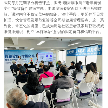
医院每月定期举办科普课堂，围绕“糖尿病眼病”“老年黄斑
变性”等致盲性眼病主题，由眼底病专家面对面进行系统讲
解。课程内容不仅涵盖疾病知识、治疗手段，更延伸至日常
护理、饮食管理及规范复诊等全周期健康管理要点。这一系
列化、常态化的讲座，已成为周边社区患者及家属获取权威
眼健康知识、树立“早筛早治”意识的固定窗口和信赖平台。