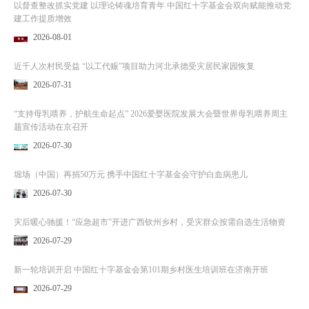
以督查整改抓实党建 以理论铸魂培育青年 中国红十字基金会双向赋能推动党
建工作提质增效
2026-08-01
近千人次村民受益 “以工代赈”项目助力河北承德受灾居民家园恢复
2026-07-31
“支持母乳喂养，护航生命起点” 2026爱婴医院发展大会暨世界母乳喂养周主
题宣传活动在京召开
2026-07-30
堀场（中国）再捐50万元 携手中国红十字基金会守护白血病患儿
2026-07-30
灾后暖心驰援！“应急超市”开进广西钦州乡村，受灾群众按需自选生活物资
2026-07-29
新一轮培训开启 中国红十字基金会第101期乡村医生培训班在济南开班
2026-07-29