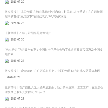
2026-07-29
救灾简报丨“以工代赈”在河北承德5个村启动，村民581人次受益；在广西钦州
启动的首批“应急超市”项目已惠及564户受灾家庭
2026-07-27
【新华社】20年，让阳光照亮童“心”
2026-05-30
“救在身边”的温暖与效率：中国红十字基金会数字化备灾救灾项目惠及全国多
地群众
2026-07-26
救灾简报丨 “应急超市”在广西暖心开启，“以工代赈”助力河北灾区重建家园
2026-07-24
救灾简报丨在广西投入无人机开展消杀，助力群众返家、复工复产；在重庆心
理援助已服务受灾群众3933人次
2026-07-23