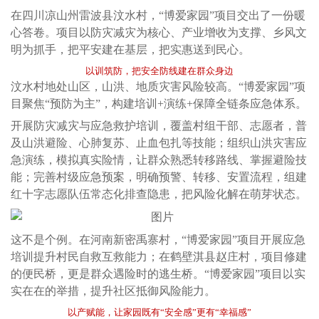
在四川凉山州雷波县汶水村，“博爱家园”项目交出了一份暖
心答卷。项目以防灾减灾为核心、产业增收为支撑、乡风文
明为抓手，把平安建在基层，把实惠送到民心。
以训筑防，把安全防线建在群众身边
汶水村地处山区，山洪、地质灾害风险较高。“博爱家园”项
目聚焦“预防为主”，构建培训+演练+保障全链条应急体系。
开展防灾减灾与应急救护培训，覆盖村组干部、志愿者，普
及山洪避险、心肺复苏、止血包扎等技能；组织山洪灾害应
急演练，模拟真实险情，让群众熟悉转移路线、掌握避险技
能；完善村级应急预案，明确预警、转移、安置流程，组建
红十字志愿队伍常态化排查隐患，把风险化解在萌芽状态。
这不是个例。在河南新密禹寨村，“博爱家园”项目开展应急
培训提升村民自救互救能力；在鹤壁淇县赵庄村，项目修建
的便民桥，更是群众遇险时的逃生桥。“博爱家园”项目以实
实在在的举措，提升社区抵御风险能力。
以产赋能，让家园既有“安全感”更有“幸福感”