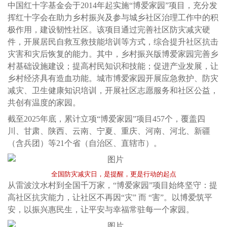
中国红十字基金会于2014年起实施“博爱家园”项目，充分发
挥红十字会在助力乡村振兴及参与城乡社区治理工作中的积
极作用，建设韧性社区。该项目通过完善社区防灾减灾硬
件，开展居民自救互救技能培训等方式，综合提升社区抗击
灾害和灾后恢复的能力。其中，乡村振兴版博爱家园完善乡
村基础设施建设；提高村民知识和技能；促进产业发展，让
乡村经济具有造血功能。城市博爱家园开展应急救护、防灾
减灾、卫生健康知识培训，开展社区志愿服务和社区公益，
共创有温度的家园。
截至2025年底，累计立项“博爱家园”项目457个，覆盖四
川、甘肃、陕西、云南、宁夏、重庆、河南、河北、新疆
（含兵团）等21个省（自治区、直辖市）。
全国防灾减灾日，是提醒，更是行动的起点
从雷波汶水村到全国千万家，“博爱家园”项目始终坚守：提
高社区抗灾能力，让社区不再因“灾” 而 “害”。以博爱筑平
安，以振兴惠民生，让平安与幸福常驻每一个家园。