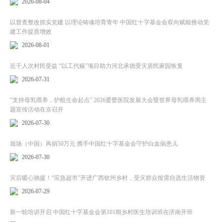
2026-08-04
以督查整改抓实党建 以理论铸魂培育青年 中国红十字基金会双向赋能推动党
建工作提质增效
2026-08-01
近千人次村民受益 “以工代赈”项目助力河北承德受灾居民家园恢复
2026-07-31
“支持母乳喂养，护航生命起点” 2026爱婴医院发展大会暨世界母乳喂养周主
题宣传活动在京召开
2026-07-30
堀场（中国）再捐50万元 携手中国红十字基金会守护白血病患儿
2026-07-30
灾后暖心驰援！“应急超市”开进广西钦州乡村，受灾群众按需自选生活物资
2026-07-29
新一轮培训开启 中国红十字基金会第101期乡村医生培训班在济南开班