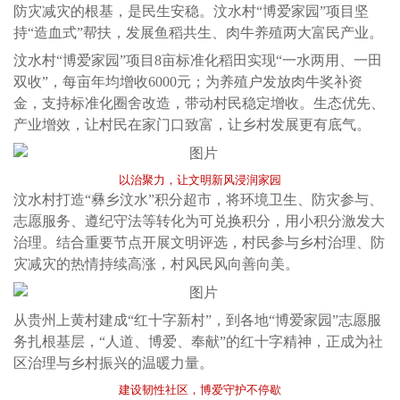
防灾减灾的根基，是民生安稳。汶水村“博爱家园”项目坚
持“造血式”帮扶，发展鱼稻共生、肉牛养殖两大富民产业。
汶水村“博爱家园”项目8亩标准化稻田实现“一水两用、一田
双收”，每亩年均增收6000元；为养殖户发放肉牛奖补资
金，支持标准化圈舍改造，带动村民稳定增收。生态优先、
产业增效，让村民在家门口致富，让乡村发展更有底气。
以治聚力，让文明新风浸润家园
汶水村打造“彝乡汶水”积分超市，将环境卫生、防灾参与、
志愿服务、遵纪守法等转化为可兑换积分，用小积分激发大
治理。结合重要节点开展文明评选，村民参与乡村治理、防
灾减灾的热情持续高涨，村风民风向善向美。
从贵州上黄村建成“红十字新村”，到各地“博爱家园”志愿服
务扎根基层，“人道、博爱、奉献”的红十字精神，正成为社
区治理与乡村振兴的温暖力量。
建设韧性社区，博爱守护不停歇