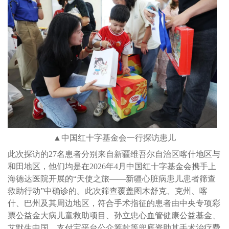
▲中国红十字基金会一行探访患儿
此次探访的27名患者分别来自新疆维吾尔自治区喀什地区与
和田地区，他们均是在2026年4月中国红十字基金会携手上
海德达医院开展的“天使之旅——新疆心脏病患儿患者筛查
救助行动”中确诊的。此次筛查覆盖图木舒克、克州、喀
什、巴州及其周边地区，符合手术指征的患者由中央专项彩
票公益金大病儿童救助项目、孙立忠心血管健康公益基金、
艾默生中国、支付宝平台公众筹款等兜底资助其手术治疗费