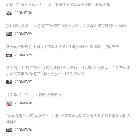
堀场（中国）再捐50万元 携手中国红十字基金会守护白血病患儿
2026-07-30
灾后暖心驰援！“应急超市”开进广西钦州乡村，受灾群众按需自选生活物资
2026-07-29
新一轮培训开启 中国红十字基金会第101期乡村医生培训班在济南开班
2026-07-29
救灾简报丨“以工代赈”在河北承德5个村启动，村民581人次受益；在广西钦州
启动的首批“应急超市”项目已惠及564户受灾家庭
2026-07-27
【新华社】20年，让阳光照亮童“心”
2026-05-30
“救在身边”的温暖与效率：中国红十字基金会数字化备灾救灾项目惠及全国多
地群众
2026-07-26