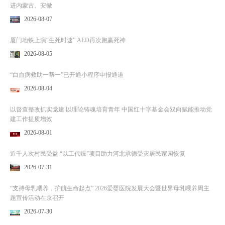
进内蒙古、安徽
2026-08-07
厦门地铁上演“生死时速” AED再次跑赢死神
2026-08-05
“白血病救助一帮一”已开通小程序申报通道
2026-08-04
以督查整改抓实党建 以理论铸魂培育青年 中国红十字基金会双向赋能推动党
建工作提质增效
2026-08-01
近千人次村民受益 “以工代赈”项目助力河北承德受灾居民家园恢复
2026-07-31
“支持母乳喂养，护航生命起点” 2026爱婴医院发展大会暨世界母乳喂养周主
题宣传活动在京召开
2026-07-30