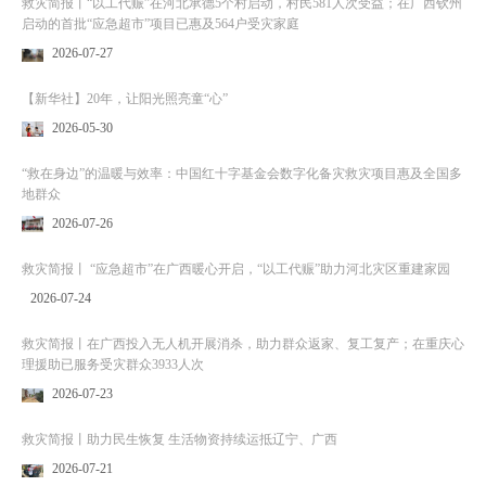
救灾简报丨“以工代赈”在河北承德5个村启动，村民581人次受益；在广西钦州
启动的首批“应急超市”项目已惠及564户受灾家庭
2026-07-27
【新华社】20年，让阳光照亮童“心”
2026-05-30
“救在身边”的温暖与效率：中国红十字基金会数字化备灾救灾项目惠及全国多
地群众
2026-07-26
救灾简报丨 “应急超市”在广西暖心开启，“以工代赈”助力河北灾区重建家园
2026-07-24
救灾简报丨在广西投入无人机开展消杀，助力群众返家、复工复产；在重庆心
理援助已服务受灾群众3933人次
2026-07-23
救灾简报丨助力民生恢复 生活物资持续运抵辽宁、广西
2026-07-21