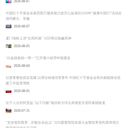
2026-08-07
中国红十字基金会基层医疗服务能力提升公益项目2026年“健康中国行”活动走
进内蒙古、安徽
2026-08-07
厦门地铁上演“生死时速” AED再次跑赢死神
2026-08-05
“白血病救助一帮一”已开通小程序申报通道
2026-08-04
以督查整改抓实党建 以理论铸魂培育青年 中国红十字基金会双向赋能推动党
建工作提质增效
2026-08-01
近千人次村民受益 “以工代赈”项目助力河北承德受灾居民家园恢复
2026-07-31
“支持母乳喂养，护航生命起点” 2026爱婴医院发展大会暨世界母乳喂养周主
题宣传活动在京召开