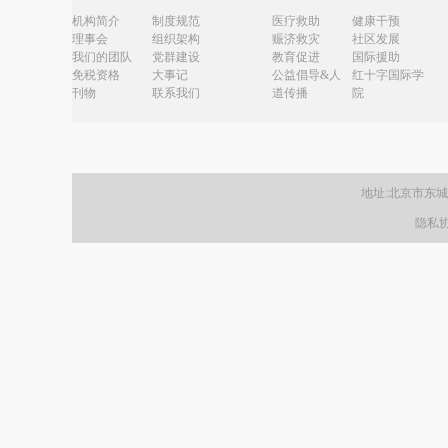
机构简介
制度规范
医疗救助
健康干预
理事会
组织架构
赈济救灾
社区发展
我们的团队
党群建设
教育促进
国际援助
免税资格
大事记
公益倡导&人
红十字国际学
刊物
联系我们
道传播
院
地址:北京市东
隐私