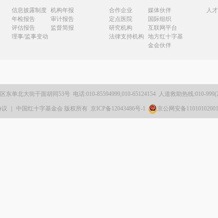
信息披露制度
机构年报
合作企业
媒体伙伴
人才
年检报告
审计报告
定点医院
国际组织
评估报告
监督简报
研究机构
互联网平台
理事/监事变动
法律支持机构
地方红十字基
金会伙伴
城区东单北大街干面胡同53号
电话:010-85594999,010-65124154
人道救助热线:010-999
协议
｜ 中国红十字基金会 版权所有
京ICP备12043486号-1
京公网安备1101010200