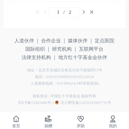
/
2
人道伙伴 ｜
合作企业 ｜
媒体伙伴 ｜
定点医院
国际组织 ｜
研究机构 ｜
互联网平台
法律支持机构 ｜
地方红十字基金会伙伴
地址：北京市东城区东单北大街干面胡同53号
电话：010-85594999,010-65124154
人道救助热线：010-999(24小时求助咨询)
隐私协议
| 中国红十字基金会 版权所有
京ICP备12043486号-1
京公网安备11010102001751号
首页
捐赠
求助
我的