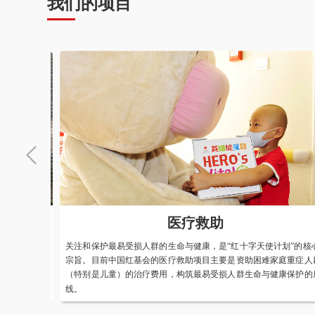
我们的项目
健康干预
赈济
生命与健康，是“红十字天使计划”的核心
灾害救援救济是和平时期红十字运动
健康干预类公益项目主要支持改善边远不发
国红基会始终在该领域开展工作，根
，旨在构筑最易受损人群生命与健康保护的
与政府、专业机构、爱心企业及志愿
急救援和灾后恢复。