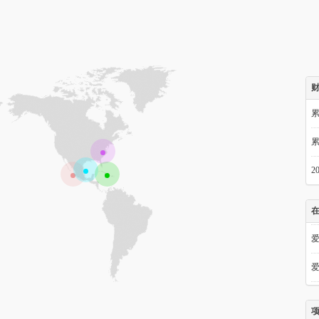
呼
王
2
骏
于