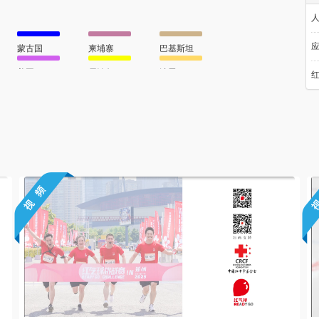
蒙古国
柬埔寨
巴基斯坦
欧
美国
尼泊尔
波黑
吉布提
墨西哥
老挝
江
伊朗
法国
意大利
小
缅甸
马拉维
乌干达
小
葡萄牙
阿尔巴尼亚
津巴布韦
z
杨