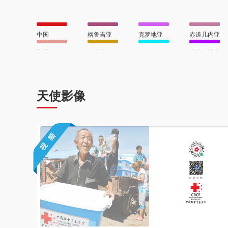
中国
格鲁吉亚
克罗地亚
赤道几内亚
海地
伊拉克
古巴
布基纳法索
肯尼亚
韩国
几内亚
吉尔吉斯斯坦
埃塞俄比亚
阿富汗
希腊
英国
斯里兰卡
黑山
西班牙
阿尔及利亚
天使影像
日本
尼日尔
叙利亚
马来西亚
印度尼西亚
科威特
孟加拉国
菲律宾