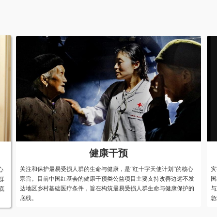
救灾
社区发展
的一项核心业务。自成立来，中
中国红基会致力协助社区居民依靠和发掘社区
据中国红十字会总会统一部署，
国际标准的社区治理和防灾减灾硬件规范，提
者们一起，致力于重大灾害的紧
体化解决方案，提升防灾减灾能力，提高居民
区生态系统协调发展。