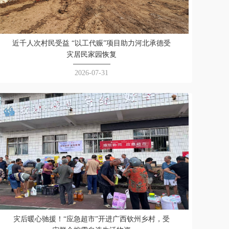
近千人次村民受益 “以工代赈”项目助力河北承德受
灾居民家园恢复
2026-07-31
灾后暖心驰援！“应急超市”开进广西钦州乡村，受