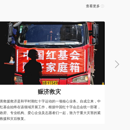
查看更多
教育促进
中国红基会实施教育促进类公益项目，包括援建红十字书
自有资源和能力，引进
校、资助博爱助学金、等子项目，旨在通过改善欠发达地
供社区建设和发展的一
件，提升乡村基础教育水平，建立学校健康体系和素质教
生产生活水平，促进社
爱心人士
0.01
2026-08-07
爱心人士
0.20
2026-08-07
系，从而促进城乡机会平等和社会均衡发展。2016年推出
康行动”，聚焦经济欠发达地区青少年儿童健康问题，援
爱心人士
88.00
2026-08-07
爱心人士
0.20
2026-08-07