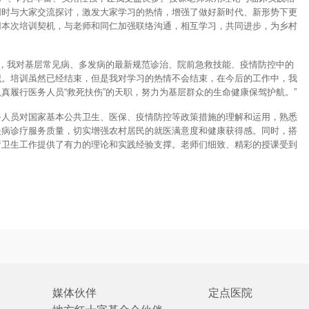
同时与大家交流探讨，激发大家学习的热情，增强了做好新时代、新形势下更
用本次培训契机，与老师和同仁加强联络沟通，相互学习，共同进步，为乡村
习，我对基层常见病、多发病的最新规范诊治、院前急救技能、疫情防控中的
识。培训虽然已经结束，但是我对学习的热情不会结束，在今后的工作中，我
真履行医务人员“救死扶伤”的天职，努力为基层群众的生命健康保驾护航。”
务人员对国家基本公共卫生、医保、疫情防控等政策措施的理解和运用，熟悉
慢病诊疗服务质量，切实增强农村居民的就医满意度和健康获得感。同时，搭
疗卫生工作提供了有力的理论和实践经验支撑。老师们细致、精彩的授课受到
媒体伙伴
定点医院