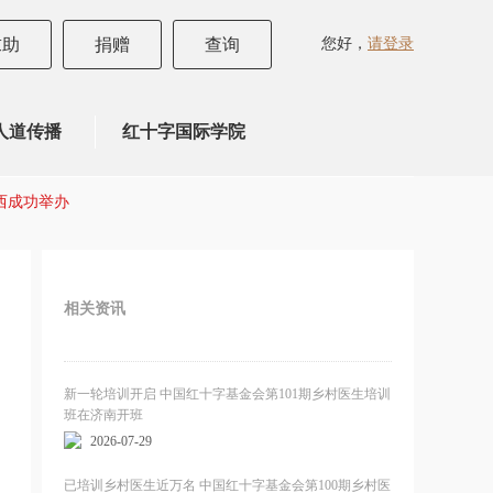
您好，
请登录
求助
捐赠
查询
人道传播
红十字国际学院
西成功举办
相关资讯
新一轮培训开启 中国红十字基金会第101期乡村医生培训
班在济南开班
2026-07-29
已培训乡村医生近万名 中国红十字基金会第100期乡村医