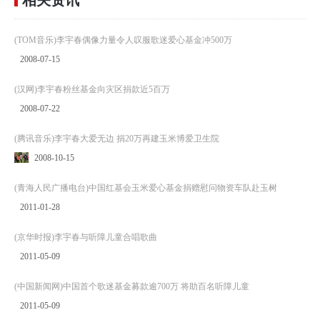
(TOM音乐)李宇春偶像力量令人叹服歌迷爱心基金冲500万
2008-07-15
(汉网)李宇春粉丝基金向灾区捐款近5百万
2008-07-22
(腾讯音乐)李宇春大爱无边 捐20万再建玉米博爱卫生院
2008-10-15
(青海人民广播电台)中国红基会玉米爱心基金捐赠慰问物资车队赴玉树
2011-01-28
(京华时报)李宇春与听障儿童合唱歌曲
2011-05-09
(中国新闻网)中国首个歌迷基金募款逾700万 将助百名听障儿童
2011-05-09