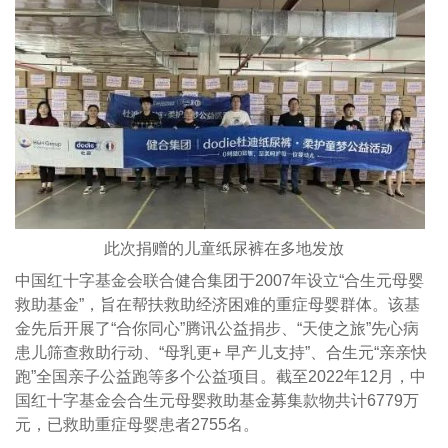
此次捐赠的儿童纸尿裤在多地发放
中国红十字基金会联合健合集团于2007年设立“合生元母婴
救助基金”，旨在帮扶救助经济困难的重症母婴群体。该基
金先后开展了“合你同心”腾讯公益捐步、“天使之旅”先心病
患儿筛查救助行动、“母乳更+ 早产儿支持”、合生元“亲亲快
跑”全国亲子公益跑等多个公益项目。截至2022年12月，中
国红十字基金会合生元母婴救助基金募集款物共计6779万
元，已救助重症母婴患者2755名。