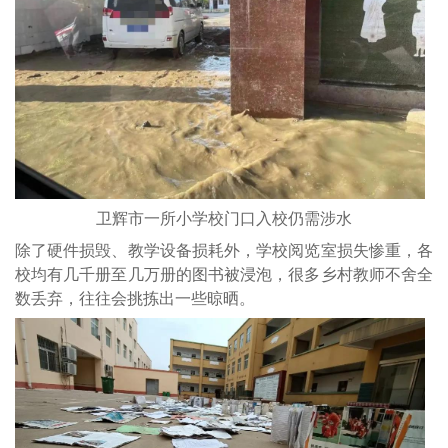
卫辉市一所小学校门口入校仍需涉水
除了硬件损毁、教学设备损耗外，学校阅览室损失惨重，各
校均有几千册至几万册的图书被浸泡，很多乡村教师不舍全
数丢弃，往往会挑拣出一些晾晒。