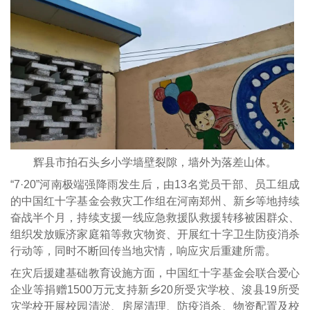
辉县市拍石头乡小学墙壁裂隙，墙外为落差山体。
“7·20”河南极端强降雨发生后，由13名党员干部、员工组成
的中国红十字基金会救灾工作组在河南郑州、新乡等地持续
奋战半个月，持续支援一线应急救援队救援转移被困群众、
组织发放赈济家庭箱等救灾物资、开展红十字卫生防疫消杀
行动等，同时不断回传当地灾情，响应灾后重建所需。
在灾后援建基础教育设施方面，中国红十字基金会联合爱心
企业等捐赠1500万元支持新乡20所受灾学校、浚县19所受
灾学校开展校园清淤、房屋清理、防疫消杀、物资配置及校