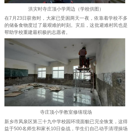
洪灾时寺庄顶小学周边（学校供图）
在7月23日获救时，大家已受困两天一夜，依靠着学校不多
的储备食物度过了最艰难的时刻。灾后，这批避难村民也是
帮助学校重建最积极的志愿者。
寺庄顶小学教室修缮现场
新乡市凤泉区第三十九中学校园环境面貌已完全恢复，这得
益于500名师生和家长10日奋战，学生们自己动手清理操场