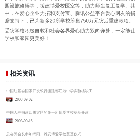
园设施修缮等，援建博爱校医室等，助力师生复工复学。其
中，在爱心企业力拓和支付宝、腾讯公益平台爱心网友的捐
赠支持下，已为新乡20所学校筹集750万元灾后重建款项。
受灾学校积极自救和社会各界爱心助力双向奔赴，一定能让
学校和家园更美好！
相关资讯
中国红基会国家开发银行援建都江堰中学实验楼竣工
2008-09-02
中国人寿捐建四川灾区的第一所博爱学校奠基开建
2008-09-16
总会郭会长参加绵阳、雅安博爱学校奠基仪式