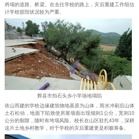
坍塌的道路、桥梁。在去往学校的路上，灾后重建工作组估
计学校损毁状况较为严重。
辉县市拍石头乡小学场地塌陷
依山而建的学校边缘建筑物地基原为山体，雨水冲刷后山体
土石松动，地面下陷致使房屋墙面出现细则1公分，宽则10
公分的裂隙，随时有垮塌风险。校长在山区驻扎43年，深耕
这片土地乡村教学，对于学校的灾后重建更是积极筹备。