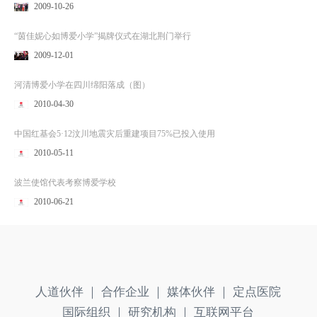
2009-10-26
“茵佳妮心如博爱小学”揭牌仪式在湖北荆门举行
2009-12-01
河清博爱小学在四川绵阳落成（图）
2010-04-30
中国红基会5·12汶川地震灾后重建项目75%已投入使用
2010-05-11
波兰使馆代表考察博爱学校
2010-06-21
人道伙伴 ｜
合作企业 ｜
媒体伙伴 ｜
定点医院
国际组织 ｜
研究机构 ｜
互联网平台