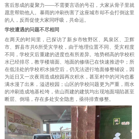
害后形成的凝聚力——不需要言语的号召，大家从骨子里就
愿意帮助他人。暴雨的冲刷伤害了这座城市却不会打倒这里
的人，反而促使大家同呼吸，共命运。
学校遭遇的问题不尽相同
在两天的时间里，已探访了新乡市牧野区、凤泉区、卫辉
市、辉县市共6所受灾学校，由于地理位置不同、受灾程度
不同，学校灾后重建的进度也有所差异。地势稍高的学校积
水已经排尽，教学楼墙面、地面的修缮已在快速推进中；所
在低洼处的学校积水抽空后，仍无法进行地面修整铺设，因
为近日又一次夜雨造成校园再次积水，甚至村中的河沟也蓄
满水漫了出来，溢进校园；山区的学校问题更为严重，雨水
的冲刷造成地基松垮，依山而建的建筑均出现地面塌陷甚至
断层、倒塌，存在多处安全隐患，亟待排查修整。