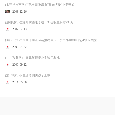
(太平洋汽车网)广汽丰田重庆市“阳光博爱”小学落成
2008-12-26
(成都晚报)重建邛崃聋哑学校 30位明星捐赠295万
2009-04-13
(重庆日报)中国红十字基金会援建重庆11所中小学和16所乡镇卫生院
2009-04-22
(北川政务网)中国建筑博爱小学竣工典礼
2009-09-12
(京华时报)明星团给四川孩子上课
2011-05-09