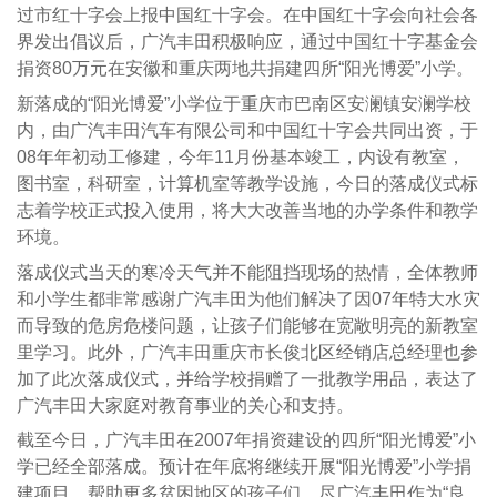
过市红十字会上报中国红十字会。在中国红十字会向社会各
界发出倡议后，广汽丰田积极响应，通过中国红十字基金会
捐资80万元在安徽和重庆两地共捐建四所“阳光博爱”小学。
新落成的“阳光博爱”小学位于重庆市巴南区安澜镇安澜学校
内，由广汽丰田汽车有限公司和中国红十字会共同出资，于
08年年初动工修建，今年11月份基本竣工，内设有教室，
图书室，科研室，计算机室等教学设施，今日的落成仪式标
志着学校正式投入使用，将大大改善当地的办学条件和教学
环境。
落成仪式当天的寒冷天气并不能阻挡现场的热情，全体教师
和小学生都非常感谢广汽丰田为他们解决了因07年特大水灾
而导致的危房危楼问题，让孩子们能够在宽敞明亮的新教室
里学习。此外，广汽丰田重庆市长俊北区经销店总经理也参
加了此次落成仪式，并给学校捐赠了一批教学用品，表达了
广汽丰田大家庭对教育事业的关心和支持。
截至今日，广汽丰田在2007年捐资建设的四所“阳光博爱”小
学已经全部落成。预计在年底将继续开展“阳光博爱”小学捐
建项目，帮助更多贫困地区的孩子们，尽广汽丰田作为“良