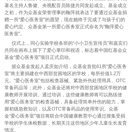
著名主持人鲁健、央视配音员陈捷共同发起成立。基金成立
之初，作为众基金荣誉理事的鞠萍就表达了要通过众基金捐
赠一所“爱心医务室”的愿望，现在她终于完成了与孩子们的
爱心约定。众基金第一所爱心医务室正式命名为“鞠萍爱心
医务室”。
仪式上，同心实验学校各班的“小小卫生宣传员”和嘉宾们
共同在画布上留下了爱心掌印和祝语，标志着中国红基会众
基金“爱心医务室”项目正式启动。
据众基金发起人孟庆如介绍，众基金首批61所“爱心医务
室”将主要捐建在中西部贫困地区的学校，每所价值1.2万
元。“爱心医务室”包括检查器械、紧急外伤处理用具、OTC
常备药品等；此外，众基金还将对中西部贫困地区学校的健
康教师开展培训。通过培训，这些健康教师将可以熟练使
用“爱心医务室”的检查器械，具备处理简单外伤的能力，掌
握初级急救知识，以及OTC常备药品的使用常识。众基
金“爱心医务室”项目将联合中国健康教育中心通过搜集受捐
学校的学生体检数据，长期关注这些地区少年儿童生长发育
情况。