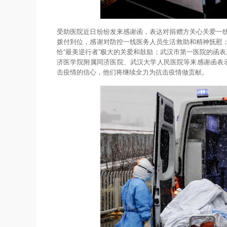
受助医院近日纷纷发来感谢函，表达对捐赠方关心关爱一
拨付到位，感谢对防控一线医务人员生活救助和精神抚慰
给“最美逆行者”极大的关爱和鼓励；武汉市第一医院的函
济医学院附属同济医院、武汉大学人民医院等来感谢函表示
击疫情的信心，他们将继续全力为抗击疫情做贡献。