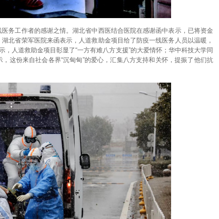
线医务工作者的感谢之情。湖北省中西医结合医院在感谢函中表示，已将资金
；湖北省荣军医院来函表示，人道救助金项目给了防疫一线医务人员以温暖，
表示，人道救助金项目彰显了“一方有难八方支援”的大爱情怀；华中科技大学同
，这份来自社会各界“沉甸甸”的爱心，汇集八方支持和关怀，提振了他们抗