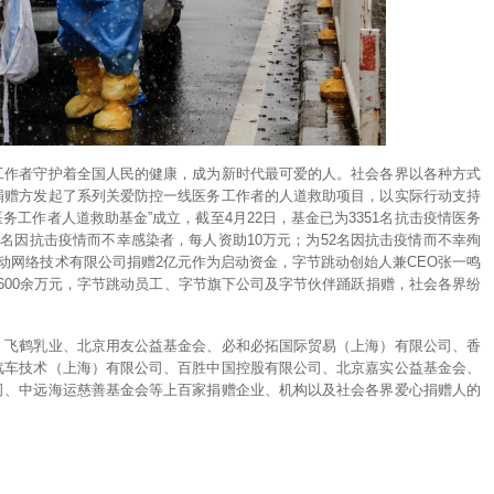
工作者守护着全国人民的健康，成为新时代最可爱的人。社会各界以各种方式
捐赠方发起了系列关爱防控一线医务工作者的人道救助项目，以实际行动支持
务工作者人道救助基金”成立，截至4月22日，基金已为3351名抗击疫情医务
99名因抗击疫情而不幸感染者，每人资助10万元；为52名因抗击疫情而不幸殉
跳动网络技术有限公司捐赠2亿元作为启动资金，字节跳动创始人兼CEO张一鸣
6600余万元，字节跳动员工、字节旗下公司及字节伙伴踊跃捐赠，社会各界纷
、飞鹤乳业、北京用友公益基金会、必和必拓国际贸易（上海）有限公司、香
汽车技术（上海）有限公司、百胜中国控股有限公司、北京嘉实公益基金会、
司、中远海运慈善基金会等上百家捐赠企业、机构以及社会各界爱心捐赠人的