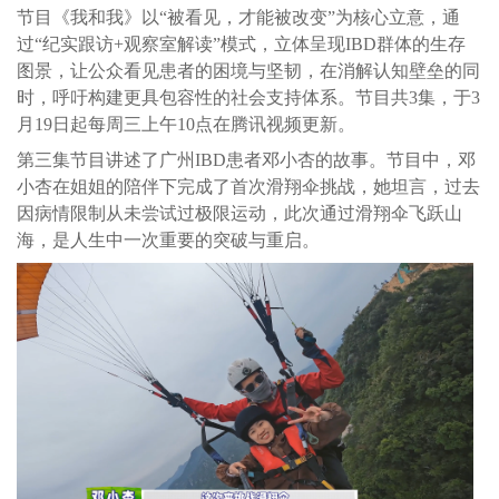
节目《我和我》以“被看见，才能被改变”为核心立意，通
过“纪实跟访+观察室解读”模式，立体呈现IBD群体的生存
图景，让公众看见患者的困境与坚韧，在消解认知壁垒的同
时，呼吁构建更具包容性的社会支持体系。节目共3集，于3
月19日起每周三上午10点在腾讯视频更新。
第三集节目讲述了广州IBD患者邓小杏的故事。节目中，邓
小杏在姐姐的陪伴下完成了首次滑翔伞挑战，她坦言，过去
因病情限制从未尝试过极限运动，此次通过滑翔伞飞跃山
海，是人生中一次重要的突破与重启。