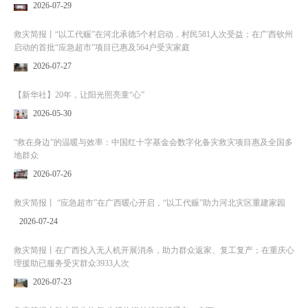
2026-07-29
救灾简报丨“以工代赈”在河北承德5个村启动，村民581人次受益；在广西钦州
启动的首批“应急超市”项目已惠及564户受灾家庭
2026-07-27
【新华社】20年，让阳光照亮童“心”
2026-05-30
“救在身边”的温暖与效率：中国红十字基金会数字化备灾救灾项目惠及全国多
地群众
2026-07-26
救灾简报丨 “应急超市”在广西暖心开启，“以工代赈”助力河北灾区重建家园
2026-07-24
救灾简报丨在广西投入无人机开展消杀，助力群众返家、复工复产；在重庆心
理援助已服务受灾群众3933人次
2026-07-23