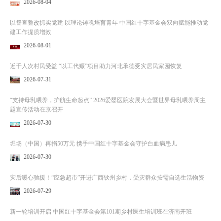
2026-08-04
以督查整改抓实党建 以理论铸魂培育青年 中国红十字基金会双向赋能推动党
建工作提质增效
2026-08-01
近千人次村民受益 “以工代赈”项目助力河北承德受灾居民家园恢复
2026-07-31
“支持母乳喂养，护航生命起点” 2026爱婴医院发展大会暨世界母乳喂养周主
题宣传活动在京召开
2026-07-30
堀场（中国）再捐50万元 携手中国红十字基金会守护白血病患儿
2026-07-30
灾后暖心驰援！“应急超市”开进广西钦州乡村，受灾群众按需自选生活物资
2026-07-29
新一轮培训开启 中国红十字基金会第101期乡村医生培训班在济南开班