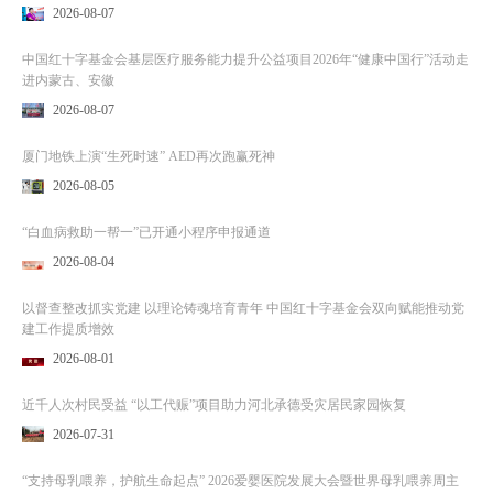
2026-08-07
中国红十字基金会基层医疗服务能力提升公益项目2026年“健康中国行”活动走
进内蒙古、安徽
2026-08-07
厦门地铁上演“生死时速” AED再次跑赢死神
2026-08-05
“白血病救助一帮一”已开通小程序申报通道
2026-08-04
以督查整改抓实党建 以理论铸魂培育青年 中国红十字基金会双向赋能推动党
建工作提质增效
2026-08-01
近千人次村民受益 “以工代赈”项目助力河北承德受灾居民家园恢复
2026-07-31
“支持母乳喂养，护航生命起点” 2026爱婴医院发展大会暨世界母乳喂养周主