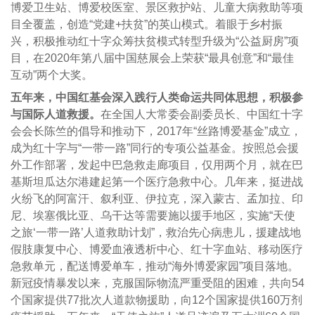
博爱卫生站、博爱校医室、景区救护站、儿童大病救助等项
目全覆盖，创造“党建+扶贫”的英山模式。着眼于乡村振
兴，积极推动红十字众筹扶贫模式转型升级为“公益厨房”项
目，在2020年第八届中国慈展会上荣获“最具创意”和“最佳
互动”两个大奖。
五年来，中国红基会深入践行人类命运共同体思想，积极参
与国际人道救援。
在全国人大常委会副委员长、中国红十字
会会长陈竺的倡导和推动下，2017年“丝路博爱基金”成立，
成为红十字与“一带一路”同行的专项公益基金。按照总会援
外工作部署，发起中巴急救走廊项目，仅用两个月，就在巴
基斯坦瓜达尔港建起第一个医疗急救中心。几年来，挺进战
火纷飞的阿富汗、叙利亚、伊拉克，深入蒙古、孟加拉、印
尼、埃塞俄比亚、乌干达等需要施以援手地区，实施“天使
之旅‘一带一路’人道救助计划”，救治先心病患儿，援建战地
假肢康复中心、博爱血液透析中心、红十字血站、移动医疗
急救单元，配送博爱单车，推动“海外博爱家园”项目落地。
新冠疫情暴发以来，克服国际物流严重受阻的困难，共向54
个国家提供77批次人道款物援助，向12个国家提供160万剂