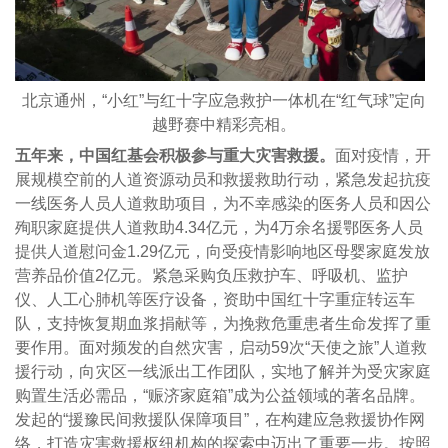
北京通州，“小红”与红十字应急救护一体机在“红气球”定向
越野赛中精彩亮相。
五年来，中国红基会积极参与重大灾害救援。
面对疫情，开
展规模空前的人道资源动员和救援救助行动，紧急发起抗疫
一线医务人员人道救助项目，为不幸感染的医务人员和因公
殉职家庭提供人道救助4.34亿元，为4万余名援鄂医务人员
提供人道慰问金1.29亿元，向受疫情影响地区母婴家庭发放
营养品价值2亿元。紧急采购负压救护车、呼吸机、监护
仪、人工心肺机等医疗设备，资助中国红十字重症转运车
队，支持恢复期血浆捐献等，为挽救危重患者生命发挥了重
要作用。面对频发的自然灾害，启动59次“天使之旅”人道救
援行动，向灾区一线派出工作团队，实地了解并为受灾家庭
购置生活必需品，“赈济家庭箱”成为公益领域的著名品牌。
发起的“援豫民间救援队保障项目”，在构建应急救援协作网
络，打造灾害救援枢纽机构的探索中迈出了重要一步。按照