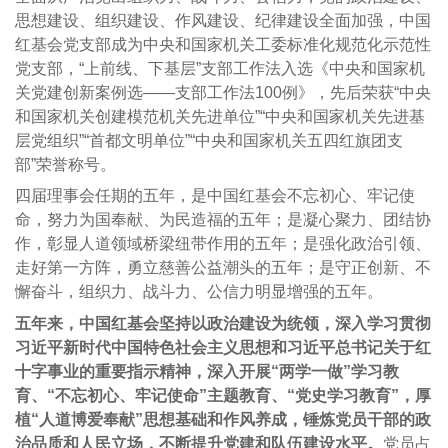
思想建设、组织建设、作风建设、纪律建设全面加强，中国
红基会党支部成为中央和国家机关工委标准化规范化示范性
党支部，“上前线、下基层”支部工作法入选《中央和国家机
关党建创新案例选——支部工作法100例》，先后荣获“中央
和国家机关创建模范机关先进单位”“中央和国家机关先进基
层党组织”“首都文明单位”“中央和国家机关五四红旗团支
部”荣誉称号。
四届理事会任期的五年，是中国红基会不忘初心、牢记使
命，努力为国奉献、为民造福的五年；是凝心聚力、团结协
作，彰显人道领域桥梁纽带作用的五年；是强化政治引领、
走好第一方阵，勇立慈善公益潮头的五年；是守正创新、不
懈奋斗，组织力、战斗力、公信力明显增强的五年。
五年来，中国红基会坚持以政治建设为统领，深入学习贯彻
习近平新时代中国特色社会主义思想和习近平总书记关于红
十字事业的重要指示精神，深入开展“两学一做”学习教
育、“不忘初心、牢记使命”主题教育、“党史学习教育”，厚
植“人道博爱奉献”思想基础和作风养成，锤炼党员干部的政
治品质和人民立场，不断提升党建和队伍建设水平。
党员占