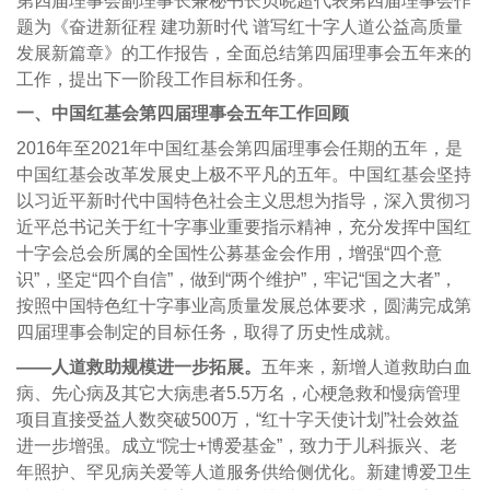
第四届理事会副理事长兼秘书长贝晓超代表第四届理事会作
题为《奋进新征程 建功新时代 谱写红十字人道公益高质量
发展新篇章》的工作报告，全面总结第四届理事会五年来的
工作，提出下一阶段工作目标和任务。
一、中国红基会第四届理事会五年工作回顾
2016年至2021年中国红基会第四届理事会任期的五年，是
中国红基会改革发展史上极不平凡的五年。中国红基会坚持
以习近平新时代中国特色社会主义思想为指导，深入贯彻习
近平总书记关于红十字事业重要指示精神，充分发挥中国红
十字会总会所属的全国性公募基金会作用，增强“四个意
识”，坚定“四个自信”，做到“两个维护”，牢记“国之大者”，
按照中国特色红十字事业高质量发展总体要求，圆满完成第
四届理事会制定的目标任务，取得了历史性成就。
——人道救助规模进一步拓展。
五年来，新增人道救助白血
病、先心病及其它大病患者5.5万名，心梗急救和慢病管理
项目直接受益人数突破500万，“红十字天使计划”社会效益
进一步增强。成立“院士+博爱基金”，致力于儿科振兴、老
年照护、罕见病关爱等人道服务供给侧优化。新建博爱卫生