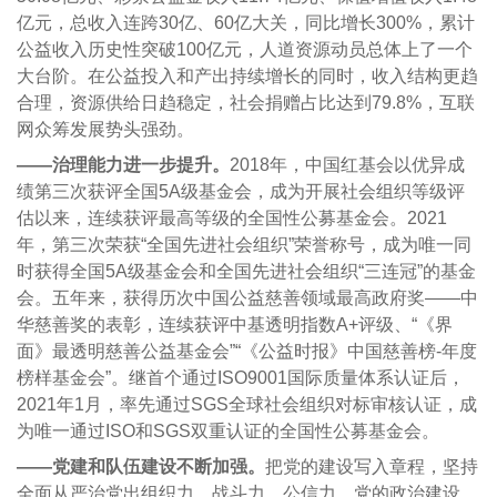
亿元，总收入连跨30亿、60亿大关，同比增长300%，累计
公益收入历史性突破100亿元，人道资源动员总体上了一个
大台阶。在公益投入和产出持续增长的同时，收入结构更趋
合理，资源供给日趋稳定，社会捐赠占比达到79.8%，互联
网众筹发展势头强劲。
——治理能力进一步提升。
2018年，中国红基会以优异成
绩第三次获评全国5A级基金会，成为开展社会组织等级评
估以来，连续获评最高等级的全国性公募基金会。2021
年，第三次荣获“全国先进社会组织”荣誉称号，成为唯一同
时获得全国5A级基金会和全国先进社会组织“三连冠”的基金
会。五年来，获得历次中国公益慈善领域最高政府奖——中
华慈善奖的表彰，连续获评中基透明指数A+评级、“《界
面》最透明慈善公益基金会”“《公益时报》中国慈善榜-年度
榜样基金会”。继首个通过ISO9001国际质量体系认证后，
2021年1月，率先通过SGS全球社会组织对标审核认证，成
为唯一通过ISO和SGS双重认证的全国性公募基金会。
——党建和队伍建设不断加强。
把党的建设写入章程，坚持
全面从严治党出组织力、战斗力、公信力，党的政治建设、