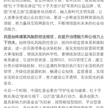
的社会动员基础。要坚持项目引领，需求拉动，做实做强做
细“红十字救在身边”“红十字天使计划”等系列公益品牌，巩
固“天使之旅”志愿服务动员模式，融入新时代文明实践，让
人道事业变成公众自觉行动。要进一步释放互联网资源动员
潜能，努力赢得互联网新生代，不断增强面向未来的社会动
员能力。
四是始终绷紧风险防控这根弦，在提升治理能力和公信力上
下功夫。
始终强化风险防控意识，抓内外部监督体系和规制
建设。进一步完善理事会决策机制，落实党组织前置研究重
大事项制度，增强决策的科学性。要继续加强公益项目质量
体系建设，引进外部资源，适用ISO、SGS管理工具，建立
分类分级审核机制，对公益属性和项目执行实行全流程风控
管理，升级信息披露机制，畅通公众知情、监督通道，实现
全流程全过程信息公开，努力建设公开透明、安全阳光的基
金会。
今后一个时期，中国红基会要在“守护生命与健康，红十字
救在身边”使命引领下，以打造“最具行动力、最具创新力、
最具影响力的基金会”为目标，按照枢纽型组织、平台型基
金会定位，充分发挥人道领域联系群众桥梁纽带作用，打造