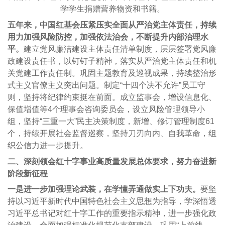
学学生捐赠营养物资和书籍。
五年来，中国红基会压紧压实全面从严治党主体责任，持续
用力加强风险防控，加强依法治会，不断提升内部治理水
平。
建立党风廉洁建设主体责任清单制度，层层签署党风廉
政建设责任书，以钉钉子精神，落实从严治党主体责任和机
关党建工作责任制。巩固主题教育及巡视成果，持续整治形
式主义官僚主义突出问题。制定“十四个决不允许”员工守
则，坚持将纪律约束挺在前面。成立监事会，增设信息化、
保值增值等4个理事会咨询委员会，设立风险管理领导小
组，坚持“三重一大”民主决策制度，新增、修订管理制度61
个，持续开展社会监督巡察，坚持刀刃向内、自我革命，组
织公信力进一步提升。
二、深刻领会红十字事业高质量发展总体要求，努力奋进新
阶段新征程
一是进一步加强理论武装，在学懂弄通做实上下功夫。
要坚
持以习近平新时代中国特色社会主义思想为指导，学深悟透
习近平总书记对红十字工作的重要指示精神，进一步强化政