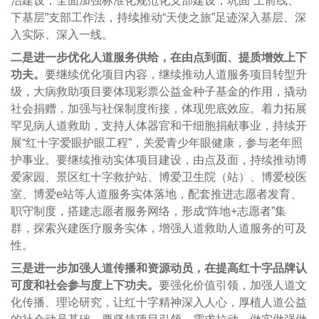
治建设，全面加强标准化规范化支部建设，巩固“上前线、
下基层”支部工作法，持续推动“天使之旅”足迹深入基层、深
入实际、深入一线。
二是进一步优化人道服务供给，在由点到面、提质增效上下
功夫。
要继续优化项目内容，继续推动人道服务项目转型升
级，大病救助项目要体现彩票公益金种子基金的作用，撬动
社会捐赠，加强与社保制度衔接，体现兜底效应。着力拓展
罕见病人道救助，支持人体器官和干细胞捐献事业，持续开
展“红十字爱眼护眼工程”，关爱青少年眼健康，参与老年照
护事业。要继续推动实体项目建设，由点及面，持续推动博
爱家园、景区红十字救护站、博爱卫生院（站）、博爱校医
室、博爱e站等人道服务实体落地，配套推进志愿者发育、
职守制度，搭建志愿者服务网络，形成“阵地+志愿者”集
群，探索兴建医疗服务实体，增强人道救助人道服务的可及
性。
三是进一步加强人道传播和资源动员，在提高红十字品牌认
可度和社会参与度上下功夫。
要强化价值引领，加强人道文
化传播、理论研究，让红十字精神深入人心，厚植人道公益