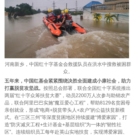
河南新乡，中国红十字基金会救援队员在洪水中搜救被困群
众。
五年来，中国红基会紧紧围绕决胜全面建成小康社会，助力
打赢脱贫攻坚战。
按照总会部署，联合全国红十字系统推出
两届“红十字众筹扶贫大赛”，动员2200万人次参与助销农产
品，联合阿里巴巴实施“魔豆爱心工程”，帮助8129名贫困母
亲创就业，形成“电商+脱贫带头人+农户”的公益扶贫新模
式。在“三区三州”等深度贫困地区持续援建“博爱家园”，打
造“防灾减灾工程+生计基金+基层组织”为一体的“韧性社
区”。连续组织员工每年赴英山实地扶贫，实现博爱家园、