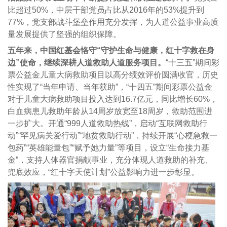
比超过50%，中层干部党员占比从2016年的53%提升到
77%，党支部战斗堡垒作用充分发挥，为人道公益事业高质
量发展提供了坚强的组织保障。
五年来，中国红基会恪守“守护生命与健康，红十字救在身
边”使命，继续深耕人道救助人道服务项目。
“十三五”期间彩
票公益金儿童大病救助项目以高分绩效评价圆满收官，历史
性实现了“当年申请、当年获助”，“十四五”期间彩票公益金
对于儿童大病救助项目投入达到16.7亿元，同比增长60%，
白血病患儿救助年龄从14周岁放宽至18周岁，救助范围进
一步扩大。开通“999人道救助热线”，启动“互联网救助行
动”“罕见病关爱行动”“地贫救助行动”，持续开展“心梗急救一
包药”“英雄能量包”“赋予她力量”等项目，设立“生命接力基
金”，支持人体器官捐献事业，充分体现人道救助的补充、
兜底效应，“红十字天使计划”公益影响力进一步彰显。