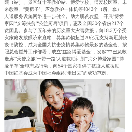
院（站）、景区红十字救护站、博爱学校、博爱校医室、未
来教室、“黄房子”、应急救护一体机等4043个（所、套），
人道服务设施网络进一步健全。助力脱贫攻坚，开展“博爱
家园”“众筹扶贫”“公益厨房”项目，惠及全国30个省份217个
贫困县。参与了五年来的历次重大灾害救援，向18.3万个受
灾家庭发放赈济家庭箱，募集款物超过20亿元支持新冠肺炎
疫情防控，成为全国为抗击疫情募集款物最多的基金会。按
照总会援外工作部署，成立“丝路博爱基金”，发起“中巴急救
走廊”“天使之旅‘一带一路’人道救助计划”“海外博爱家园”“博
爱单车”全球志愿行动，向54个国家提供了抗疫人道援助，
中国红基会成为中国社会组织“走出去”的成功范例。