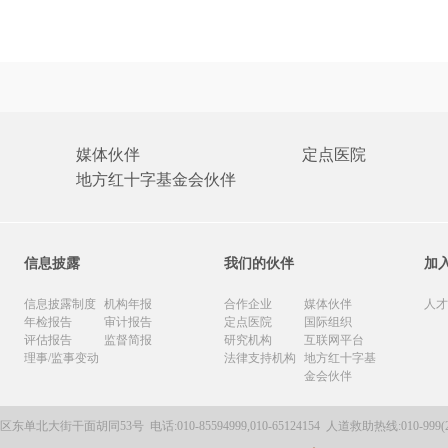
媒体伙伴
定点医院
地方红十字基金会伙伴
信息披露
我们的伙伴
加
信息披露制度
机构年报
合作企业
媒体伙伴
人才
年检报告
审计报告
定点医院
国际组织
评估报告
监督简报
研究机构
互联网平台
理事/监事变动
法律支持机构
地方红十字基
金会伙伴
城区东单北大街干面胡同53号
电话:010-85594999,010-65124154
人道救助热线:010-999