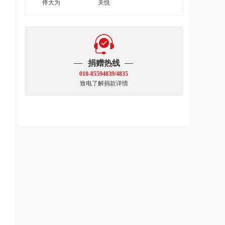
佟大为
关悦
捐赠热线
010-85594839/4835
致电了解捐款详情