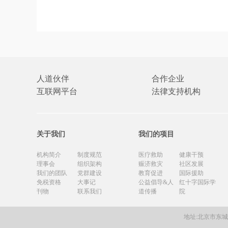
人道伙伴
合作企业
互联网平台
法律支持机构
关于我们
我们的项目
机构简介
制度规范
医疗救助
健康干预
理事会
组织架构
赈济救灾
社区发展
我们的团队
党群建设
教育促进
国际援助
免税资格
大事记
公益倡导&人
红十字国际学
刊物
联系我们
道传播
院
地址:北京市东