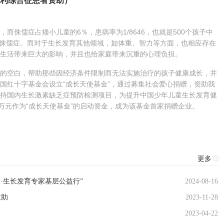
利综合征患者资助）
儒症占矮小儿童的6％，患病率为1/8646，也就是500个孩子中
体性侏儒症。而对于生长发育其他领域，如体重、智力等方面，也相应存在
生活带来巨大的影响，并且也给家庭带来沉重的心理负担。
空白，帮助那些因经济条件限制而无法实施治疗的孩子健康成长，并
国红十字基金会设立“成长天使基金”，通过募集社会爱心捐赠，资助我
持国内生长激素缺乏症预防检测项目，为提升中国少年儿童生长发育健
万元作为“成长天使基金”的启动资金，成为该基金首家捐赠企业。
更多
旅·生长发育专家基层公益行”
2024-08-16
救助
2023-11-28
2023-04-22