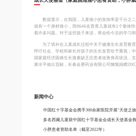
成长天使基金（家庭困难矮小患者资助；小胖威
数据显示，在我国，儿童矮小的发病率是千分之二，而侏
就有一个身材矮小，而8646名普查儿童就有1个垂
着许多问题。对于这些孩子来说，将会给今后的学习和
为了填补在儿童成长过程中关于健康生长发育教育的
呼吁社会、学校和家长对孩子的生长发育给予重视；中
国家庭经济困难生长激素缺乏症患者改善身高状况，支
康水平做出贡献，长春金赛药业有限公司慷慨捐赠200
新闻中心
中国红十字基金会携手300余家医院开展“天使之
多名西藏儿童获中国红十字基金会成长天使基金
小胖患者资助名单（截至2022年）