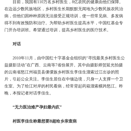
目前，我国有110万名乡村医生，8亿农民的健康由他们保障。
在边远少数民族地区，乡村医生长期默默无闻地为少数民族农民治
病，但他们因种种原因无法接受正规培训，使一些常见病、多发病
得不到有效预防和治疗。为帮助乡村医生提高水平，中国红基会专
门开办培训班。希望通过培训，提高乡村医生的医疗技术。
对话
2010年11月，由中国红十字基金会组织的“寻找最美乡村医生公
益摄影活动”在广西、云南等7省份展开。其中由摄影师贺延光拍摄
的云南省怒江州福贡县傈僳族乡村医生李佳生溜索过江出诊的照
片，引起公众关注。李佳生居住在中缅边境，只身一人支撑一个卫
生室。为了给江对岸的村民看病，经常背起药箱溜索横跨怒江。昨
晚，本报记者对话李佳生。
“无力医治难产孕妇最内疚”
村医李佳生称最想要B超给乡亲查病