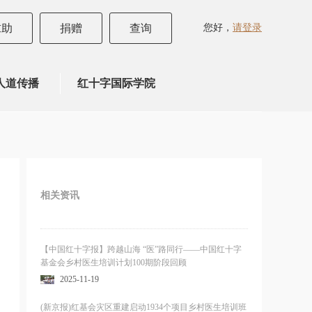
您好，
请登录
求助
捐赠
查询
人道传播
红十字国际学院
相关资讯
【中国红十字报】跨越山海 “医”路同行——中国红十字
基金会乡村医生培训计划100期阶段回顾
2025-11-19
(新京报)红基会灾区重建启动1934个项目乡村医生培训班