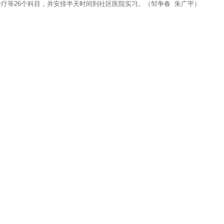
疗等26个科目，并安排半天时间到社区医院实习。（邹争春 朱广平）