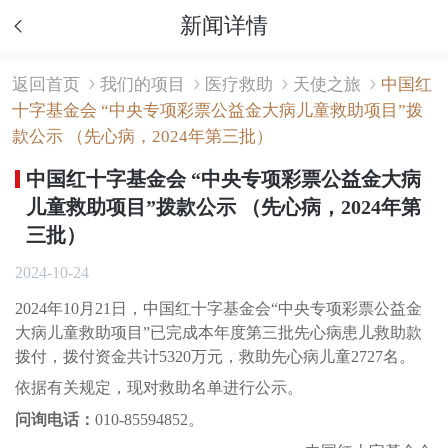
新闻详情
返回首页
我们的项目
医疗救助
天使之旅
中国红
十字基金会 “中央专项彩票公益金大病儿童救助项目”拨
款公示 （先心病，2024年第三批）
中国红十字基金会 “中央专项彩票公益金大病
儿童救助项目”拨款公示 （先心病，2024年第
三批）
2024-10-24
2024年10月21日，中国红十字基金会“中央专项彩票公益金
大病儿童救助项目”已完成本年度第三批先心病患儿救助款
拨付，拨付资金共计5320万元，救助先心病儿童2727名。
依据有关规定，现对救助名单进行公示。
问询电话：
010-85594852。