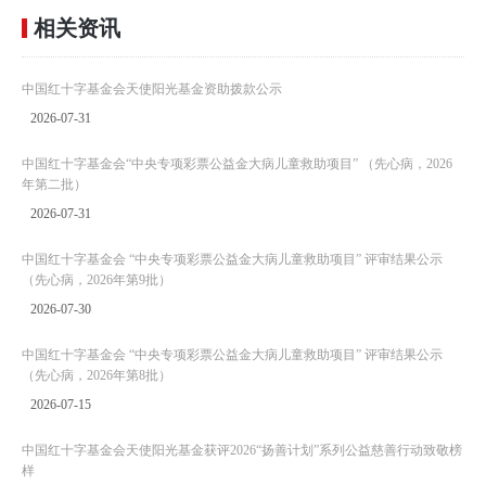
相关资讯
中国红十字基金会天使阳光基金资助拨款公示
2026-07-31
中国红十字基金会“中央专项彩票公益金大病儿童救助项目” （先心病，2026
年第二批）
2026-07-31
中国红十字基金会 “中央专项彩票公益金大病儿童救助项目” 评审结果公示
（先心病，2026年第9批）
2026-07-30
中国红十字基金会 “中央专项彩票公益金大病儿童救助项目” 评审结果公示
（先心病，2026年第8批）
2026-07-15
中国红十字基金会天使阳光基金获评2026“扬善计划”系列公益慈善行动致敬榜
样