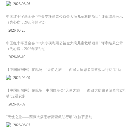
2026-06-26
中国红十字基金会 “中央专项彩票公益金大病儿童救助项目” 评审结果公示
（先心病，2026年第7批）
2026-06-25
中国红十字基金会 “中央专项彩票公益金大病儿童救助项目” 评审结果公示
（先心病，2026年第6批）
2026-06-10
【中国日报网】在现场丨“天使之旅——西藏大病患者筛查救助行动”启动
2026-06-09
【中国新闻网】在现场丨中国红基会“天使之旅——西藏大病患者筛查救助行
动”走进安多
2026-06-09
“天使之旅——西藏大病患者筛查救助行动”在拉萨启动
2026-06-05