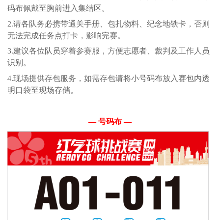
码布佩戴至胸前进入集结区。
2.请各队务必携带通关手册、包扎物料、纪念地铁卡，否则
无法完成任务点打卡，影响完赛。
3.建议各位队员穿着参赛服，方便志愿者、裁判及工作人员
识别。
4.现场提供存包服务，如需存包请将小号码布放入赛包内透
明口袋至现场存储。
— 号码布 —