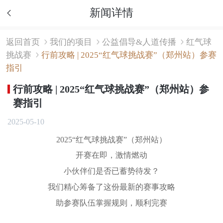
新闻详情
返回首页
我们的项目
公益倡导&人道传播
红气球
挑战赛
行前攻略 | 2025“红气球挑战赛”（郑州站）参赛
指引
行前攻略 | 2025“红气球挑战赛”（郑州站）参
赛指引
2025-05-10
2025“红气球挑战赛”（郑州站）
开赛在即，激情燃动
小伙伴们是否已蓄势待发？
我们精心筹备了这份最新的赛事攻略
助参赛队伍掌握规则，顺利完赛