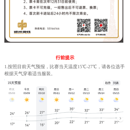
行前提示
1.按照目前天气预报，比赛当天温度15℃-27℃，请各位选手
根据天气穿着适当服装。