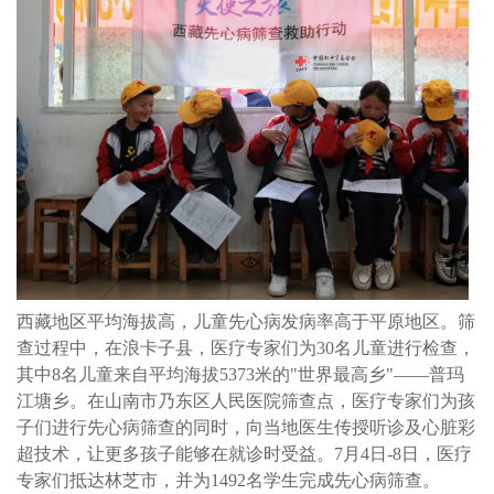
西藏地区平均海拔高，儿童先心病发病率高于平原地区。筛
查过程中，在浪卡子县，医疗专家们为30名儿童进行检查，
其中8名儿童来自平均海拔5373米的"世界最高乡"——普玛
江塘乡。在山南市乃东区人民医院筛查点，医疗专家们为孩
子们进行先心病筛查的同时，向当地医生传授听诊及心脏彩
超技术，让更多孩子能够在就诊时受益。7月4日-8日，医疗
专家们抵达林芝市，并为1492名学生完成先心病筛查。