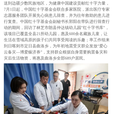
送到边疆少数民族地区，为健康中国建设贡献红十字力量，
7月1日起，中国红十字基金会联合多家医院，派出医疗专家
志愿服务团队开展先心病患儿筛查，并为往年救助的患儿进
行复查。中国红十字基金会副秘书长郭阳在带队进行筛查行
动的期间，回访了林芝市朗县仲达镇幼儿园"红十字书库"，
该项目已覆盖全县21所幼儿园，惠及600余名藏族儿童，让
生活在雪域高原的孩子们共同享受阅读的乐趣；率工作组来
到日喀则市定日县曲洛乡，为年初地震受灾群众发放“爱心
云备灾—博爱赈济券”，支持群众根据自身需要购置备灾和
灾后生活物资，将惠及曲洛乡全部689户居民。