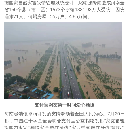
据国家自然灾害灾情管理系统统计，此轮强降雨造成河南全
省150个县（市、区）1573个乡镇1331.98万人受灾，因灾
遇难71人。倒塌房屋1.55万户、4.85万间。
支付宝网友第一时间爱心驰援
河南极端强降雨引发的灾情牵动着全国人民的心。7月20日
起，中国红十字基金会联合支付宝公益相继发起“家庭箱驰
援国内水灾”“驰援灾情 救在身边”“灾后重建 救在身边”筹款项