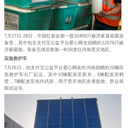
7月27日-28日，中国红基会新一批32400只赈济家庭箱紧急
备货，其中包含支付宝公益平台爱心网友捐赠的12078只赈
济家庭箱。装备完成后将第一时间发往河南受灾地区。
应急救护车
7月26日，由支付宝公益平台爱心网友向河南捐赠的20辆应
急救护车出厂起运。其中10辆配发至新乡，3辆配发至鹤
壁，7辆配发至焦作武陟，用于受灾地区患者急救、群众就
医转运等。