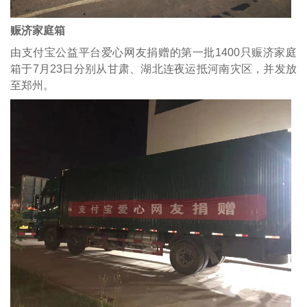
赈济家庭箱
由支付宝公益平台爱心网友捐赠的第一批1400只赈济家庭
箱于7月23日分别从甘肃、湖北连夜运抵河南灾区，并发放
至郑州。