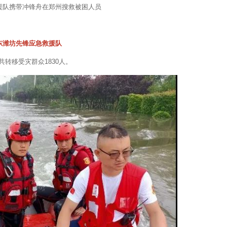
援队携带冲锋舟在郑州搜救被困人员
东潍坊先锋应急救援队
转移受灾群众1830人。