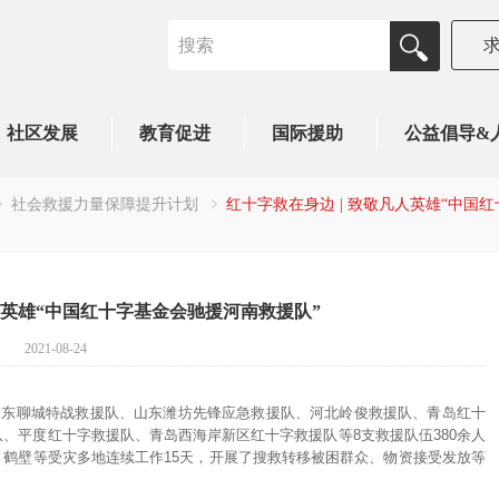
社区发展
教育促进
国际援助
公益倡导&
社会救援力量保障提升计划
红十字救在身边 | 致敬凡人英雄“中国
人英雄“中国红十字基金会驰援河南救援队”
2021-08-24
山东聊城特战救援队、山东潍坊先锋应急救援队、河北岭俊救援队、青岛红十
、平度红十字救援队、青岛西海岸新区红十字救援队等8支救援队伍380余人
乡、鹤壁等受灾多地连续工作15天，开展了搜救转移被困群众、物资接受发放等