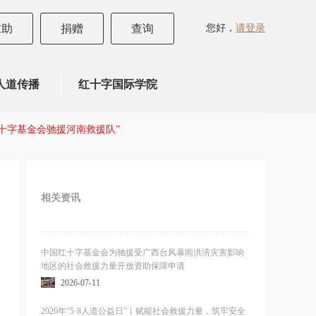
您好，
请登录
求助
捐赠
查询
人道传播
红十字国际学院
红十字基金会驰援河南救援队”
相关资讯
中国红十字基金会为驰援受广西台风暴雨洪涝灾害影响
地区的社会救援力量开放资助保障申请
2026-07-11
2026年“5·8人道公益日”丨赋能社会救援力量，筑牢安全