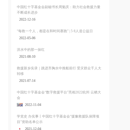
中国红十字基金会副秘书长周魁庆：助力社会救援力量
不断成长进步
2022-12-16
“每救一个人，都是在和时间赛跑” | 5·8人道公益日
2022-05-06
洪水中的那一抹红
2021-08-10
救援新乡实录｜跳进齐胸水中推船前行 受灾群众千人大
转移
2021-07-14
中国红十字基金会“数字救援平台”亮相2022杭州·云栖大
会
2022-11-04
学党史 办实事丨中国红十字基金会“援豫救援队保障项
目”资助名单公示
2021-12-04