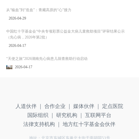
从“输血”到“造血”：青藏高原的“心”接力
2026-04-29
中国红十字基金会“中央专项彩票公益金大病儿童救助项目”评审结果公示
（先心病，2026年第2批）
2026-04-17
“天使之旅”2026湖南先心病患儿筛查救助行动启动
2026-04-17
人道伙伴 ｜
合作企业 ｜
媒体伙伴 ｜
定点医院
国际组织 ｜
研究机构 ｜
互联网平台
法律支持机构 ｜
地方红十字基金会伙伴
地址：北京市东城区东单北大街干面胡同53号