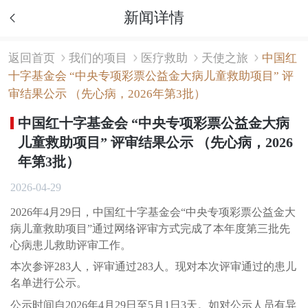
新闻详情
返回首页
我们的项目
医疗救助
天使之旅
中国红
十字基金会 “中央专项彩票公益金大病儿童救助项目” 评
审结果公示 （先心病，2026年第3批）
中国红十字基金会 “中央专项彩票公益金大病
儿童救助项目” 评审结果公示 （先心病，2026
年第3批）
2026-04-29
2026年4月29日，中国红十字基金会“中央专项彩票公益金大
病儿童救助项目”通过网络评审方式完成了本年度第三批先
心病患儿救助评审工作。
本次参评283人，评审通过283人。现对本次评审通过的患儿
名单进行公示。
公示时间自2026年4月29日至5月1日3天。如对公示人员有异