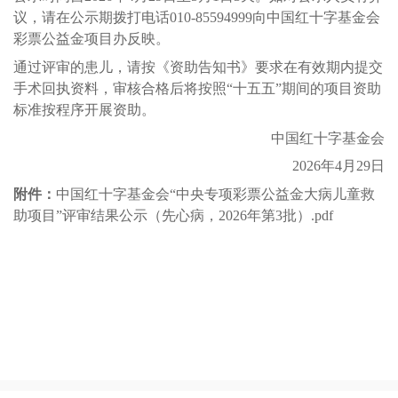
议，请在公示期拨打电话010-85594999向中国红十字基金会
彩票公益金项目办反映。
通过评审的患儿，请按《资助告知书》要求在有效期内提交
手术回执资料，审核合格后将按照“十五五”期间的项目资助
标准按程序开展资助。
中国红十字基金会
2026年4月29日
附件：
中国红十字基金会“中央专项彩票公益金大病儿童救
助项目”评审结果公示（先心病，2026年第3批）.pdf