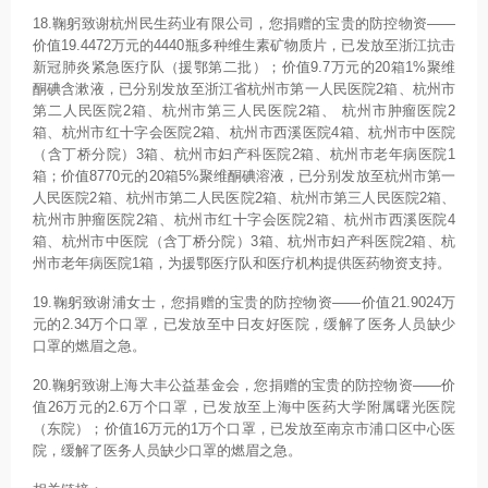
18.鞠躬致谢杭州民生药业有限公司，您捐赠的宝贵的防控物资——
价值19.4472万元的4440瓶多种维生素矿物质片，已发放至浙江抗击
新冠肺炎紧急医疗队（援鄂第二批）；价值9.7万元的20箱1%聚维
酮碘含漱液，已分别发放至浙江省杭州市第一人民医院2箱、杭州市
第二人民医院2箱、杭州市第三人民医院2箱、 杭州市肿瘤医院2
箱、杭州市红十字会医院2箱、杭州市西溪医院4箱、杭州市中医院
（含丁桥分院）3箱、杭州市妇产科医院2箱、杭州市老年病医院1
箱；价值8770元的20箱5%聚维酮碘溶液，已分别发放至杭州市第一
人民医院2箱、杭州市第二人民医院2箱、杭州市第三人民医院2箱、
杭州市肿瘤医院2箱、杭州市红十字会医院2箱、杭州市西溪医院4
箱、杭州市中医院（含丁桥分院）3箱、杭州市妇产科医院2箱、杭
州市老年病医院1箱，为援鄂医疗队和医疗机构提供医药物资支持。
19.鞠躬致谢浦女士，您捐赠的宝贵的防控物资——价值21.9024万
元的2.34万个口罩，已发放至中日友好医院，缓解了医务人员缺少
口罩的燃眉之急。
20.鞠躬致谢上海大丰公益基金会，您捐赠的宝贵的防控物资——价
值26万元的2.6万个口罩，已发放至上海中医药大学附属曙光医院
（东院）；价值16万元的1万个口罩，已发放至南京市浦口区中心医
院，缓解了医务人员缺少口罩的燃眉之急。