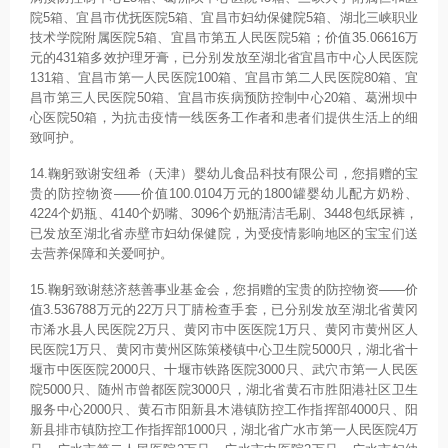
院5箱、宜昌市优抚医院5箱、宜昌市妇幼保健院5箱、湖北三峡职业
技术学院附属医院5箱、宜昌市第五人民医院5箱；价值35.06616万
元的431箱多效护理牙膏，已分别发放至湖北省宜昌市中心人民医院
131箱、宜昌市第一人民医院100箱、宜昌市第二人民医院80箱、宜
昌市第三人民医院50箱、宜昌市疾病预防控制中心20箱、葛洲坝中
心医院50箱，为抗击疫情一线医务工作者和患者们提供生活上的细
致呵护。
14.鞠躬致谢安纽希（天津）婴幼儿食品科技有限公司，您捐赠的宝
贵的防控物资——价值100.0104万元的1800罐婴幼儿配方奶粉、
4224个奶瓶、4140个奶嘴、3096个奶瓶清洁毛刷、3448包纸尿裤，
已发放至湖北省赤壁市妇幼保健院，为受疫情影响地区的宝宝们送
去营养保障和关爱呵护。
15.鞠躬致谢慈济慈善事业基金会，您捐赠的宝贵的防控物资——价
值3.536788万元的22万只丁腈检查手套，已分别发放至湖北省黄冈
市浠水县人民医院2万只、黄冈市中医医院1万只、黄冈市黄州区人
民医院1万只、黄冈市黄州区陈策楼镇中心卫生院5000只，湖北省十
堰市中医医院2000只、十堰市铁路医院3000只、武穴市第一人民医
院5000只、随州市曾都医院3000只，湖北省黄石市胜阳港社区卫生
服务中心2000只、黄石市阳新县木港镇防控工作指挥部4000只、阳
新县排市镇防控工作指挥部1000只，湖北省广水市第一人民医院4万