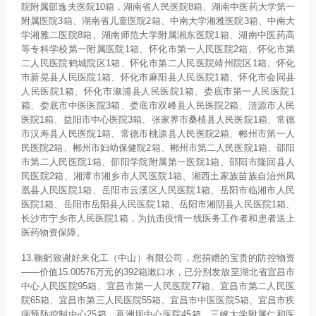
院附属邵逸夫医院10箱，湖南省人民医院8箱、湖南中医药大学第一
附属医院3箱、湖南省儿童医院2箱、中南大学湘雅医院3箱、中南大
学湘雅二医院8箱、湖南师范大学附属湘东医院1箱、湖南中医药高
等专科学校第一附属医院1箱、怀化市第一人民医院2箱、怀化市第
二人民医院鹤城院区1箱、怀化市第二人民医院靖州院区1箱、怀化
市新晃县人民医院1箱、怀化市麻阳县人民医院1箱、怀化市会同县
人民医院1箱、怀化市溆浦县人民医院1箱、娄底市第一人民医院1
箱、娄底市中医医院3箱、娄底市双峰县人民医院2箱、涟源市人民
医院1箱、益阳市中心医院3箱、张家界市桑植县人民医院1箱、常德
市汉寿县人民医院1箱、常德市桃源县人民医院2箱、郴州市第一人
民医院2箱、郴州市妇幼保健院2箱、郴州市第二人民医院1箱、邵阳
市第二人民医院1箱、邵阳学院附属第一医院1箱、邵阳市隆回县人
民医院2箱、湘潭市湘乡市人民医院1箱、湘西土家族苗族自治州凤
凰县人民医院1箱、岳阳市云溪区人民医院1箱、岳阳市临湘市人民
医院1箱、岳阳市岳阳县人民医院1箱、岳阳市湘阴县人民医院1箱、
长沙市宁乡市人民医院1箱，为抗击疫情一线医务工作者和患者送上
医药物资保障。
13.鞠躬致谢好来化工（中山）有限公司，您捐赠的宝贵的防控物资
——价值15.00576万元的392箱漱口水，已分别发放至湖北省宜昌市
中心人民医院95箱、宜昌市第一人民医院77箱、宜昌市第二人民医
院65箱、宜昌市第三人民医院55箱、宜昌市中医医院5箱、宜昌市疾
病预防控制中心25箱、葛洲坝中心医院45箱、三峡大学附属仁和医