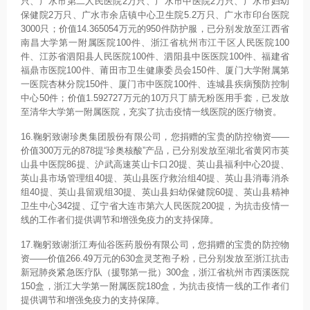
只、广水市第二人民医院2万只、广水市中医院2万只、广水市妇幼
保健院2万只、广水市余店镇中心卫生院5.2万只、广水市印台医院
3000只；价值14.365054万元的950件防护服，已分别发放至江西省
南昌大学第一附属医院100件、浙江省杭州市江干区人民医院100
件、江苏省泗阳县人民医院100件、泗阳县中医医院100件、福建省
福鼎市医院100件、莆田市卫生健康委员会150件、厦门大学附属第
一医院杏林分院150件、厦门市中医院100件、连城县疾病预防控制
中心50件；价值1.592727万元的10万只丁腈无粉医用手套，已发放
至清华大学第一附属医院，充实了抗击疫情一线医院的医疗物资。
16.鞠躬致谢珍奥集团股份有限公司，您捐赠的宝贵的防控物资——
价值300万元的878提“珍奥核酸”产品，已分别发放至湖北省黄冈市英
山县中医院86提、沪武高速英山卡口20提、英山县福利中心20提、
英山县市场管理组40提、英山县医疗救治组40提、英山县消毒消杀
组40提、英山县留观组30提、英山县妇幼保健院60提、英山县精神
卫生中心342提、辽宁省大连市第六人民医院200提，为抗击疫情一
线的工作者们提供调节和增强免疫力的支持保障。
17.鞠躬致谢浙江寿仙谷医药股份有限公司，您捐赠的宝贵的防控物
资——价值266.49万元的630盒灵芝孢子粉，已分别发放至浙江抗击
新冠肺炎紧急医疗队（援鄂第一批）300盒，浙江省杭州市西溪医院
150盒，浙江大学第一附属医院180盒，为抗击疫情一线的工作者们
提供调节和增强免疫力的支持保障。