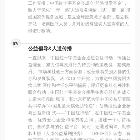
工作安排，中国红十字基金会成立“丝路博爱基金”，
致力于优化“一带一路”人道服务供给，以“一带一路”沿
线国家为服务区域，建立全球应急救护走廊，建立救
护站，培训医疗人员，并对沿线有迫切人道需求的人
群进行救助。
07/
公益倡导&人道传播
一直以来，中国红十字基金会通过公益行动，传播公
益理念，努力倡导政府行为转变和政策改良，凝聚政
府、 市场和社会三方面资源，改善最易受损人群的生
存和发展状况。从 2013 年开始，为推进中国贫困大
病儿童 医疗和生活水平的提高，呼吁更多社会关注和
联合行动，中国红十字基金会携手多家公益机构成立
儿童大病救助 联盟，和北京师范大学中国公益研究院
共同举办“中国儿童大病救助论坛”；创新推出企业参
与公益新模 式——“中国红行动”，在中国红十字基金
会、优秀爱心企业和消费者之间，搭建一个可持续
的、全民参与的公 益平台；同时，还通过编译、制作
和出版《人道公益系列报告》、《RED•红》杂志，资