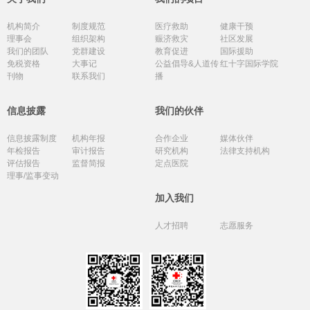
机构简介
制度规范
医疗救助
健康干预
理事会
组织架构
赈济救灾
社区发展
我们的团队
党群建设
教育促进
国际援助
免税资格
大事记
公益倡导&人道传
红十字国际学院
刊物
联系我们
播
信息披露
我们的伙伴
信息披露制度
机构年报
合作企业
媒体伙伴
年检报告
审计报告
研究机构
法律支持机构
评估报告
监督简报
定点医院
理事/监事变动
加入我们
人才招聘
志愿服务