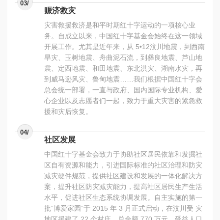
03/
赈济救灾
灾害救援救济是和平时期红十字运动的一项核心业
务。自成立以来，中国红十字基金会始终在这一领域
开展工作。尤其是近年来，从 5•12汶川地震，到西南
旱灾、玉树地震、舟曲泥石流，到彝良地震、芦山地
震、定西地震、和田地震、东北洪灾、湖南水灾，再
到威马逊风灾、鲁甸地震……我们根据中国红十字会
总会统一部署，一直与政府、国内国际专业机构、爱
心企业以及志愿者们一起，致力于重大灾害的紧急救
援和灾后恢复。
04/
社区发展
中国红十字基金会致力于协助社区居民依靠和发掘社
区自有资源和能力，引进国际标准的社区治理和防灾
减灾硬件规范，提供社区建设和发展的一体化解决方
案，提升社区防灾减灾能力，提高社区居民生产生活
水平，促进社区生态系统协调发展。自主实施的第一
批“博爱家园”于 2015 年 3 月正式启动，在汶川受 灾
地区援建了 22 个村庄，总金额 770 万元，受益人口