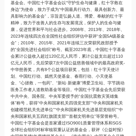
基金会。中国红十字基金会以“守护生命与健康，红十字救在
身边”为使命，致力于成为“中国最具行动力、最具创新力、最
具影响力的基金会”，宗旨是弘扬人道、博爱、奉献的红十字
精神，致力于改善人的生存与发展境况，保护人的生命与健
康，促进世界和平与社会进步。2008年、2013年、2018年、
2023年连续四次在全国性社会组织评估中获评“全国5A级基金
会”；2010年、2015年、2021年连续三次荣获民政部授予
的“全国先进社会组织”称号。截至2023年底，中国红十字基金
会累计公益收入超过120亿元人民币，累计公益支出超过110
亿元人民币，先后荣获7次中国公益慈善领域中的最高政府奖-
中华慈善奖，共有8个公益项目获奖，包括：红十字天使计
划、中国红行动、嫣然天使基金、春雨行动、小天使基
金、“心拯救，一包药”、“新站·新健康”博爱卫生站、字节跳动
医务工作者人道救助基金等项目。中国红十字基金会先后荣获
中共中央、国务院、中央军委授予的“全国抗震救灾英雄集
体”称号，获得“中央和国家机关四强党支部”“中央和国家机关
创建模范机关先进单位”“中央和国家机关先进基层党组织”“中
央和国家机关五四红旗团支部”“首都文明单位”等荣誉称号。
中国红十字基金会是首家通过ISO9001质量管理体系和SGS
全球社会组织对标审核双重认证的基金会，获评《公益时报》