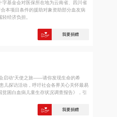
十字基金会对医保所在地为云南省、四川省
符合本项目条件的援助对象资助部分血友病
减轻经济负担。
我要捐赠
金会启动“天使之旅——请你发现生命的希
病患儿探访活动，呼吁社会各界关心关怀最易
国贫困白血病儿童生存状况调查报告》，引
中国红十字基金会人道救助规模不断扩大，截
过81000人，其中，中央专项彩票公益金投
我要捐赠