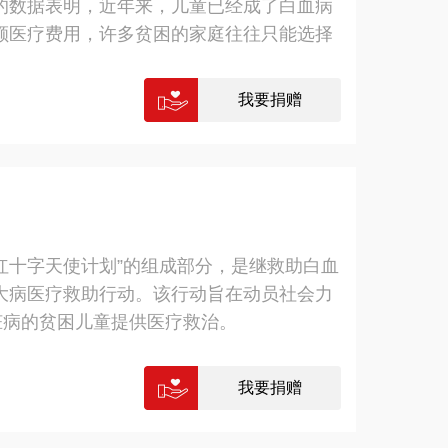
的数据表明，近年来，儿童已经成了白血病
组织建设优秀品牌”称号； 2018年，作为
额医疗费用，许多贫困的家庭往往只能选择
我要捐赠
“红十字天使计划”的组成部分，是继救助白血
大病医疗救助行动。该行动旨在动员社会力
脏病的贫困儿童提供医疗救治。
我要捐赠