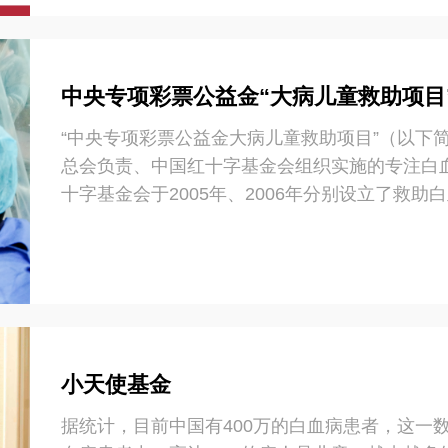
中央专项彩票公益金“大病儿童救助项目
“中央专项彩票公益金大病儿童救助项目”（以下
总会负责、中国红十字基金会组织实施的专注白
十字基金会于2005年、2006年分别设立了救助
的“天使阳光基金”，因救助模式规范，社会影响力
血病、先心病儿童救助纳入“中央专项彩票公益金”支
专项彩票公益金大病儿童救助项目”累计拨付资金1
过66000名，直接受益人口逾33万（按照一家
和政府医疗救助的有力补充，成为坚定贯彻落实习
效实践，产生了广泛的社会效益。 十四五期间
小天使基金
字会和合作医院一起，致力于为更多的白血病、
誉： 凭借透明规范的管理、高效的执行以及突出
据统计，目前中国有400万的白血病患者，这一
益金零质疑项目”。 2013年，“小天使基金”荣获民