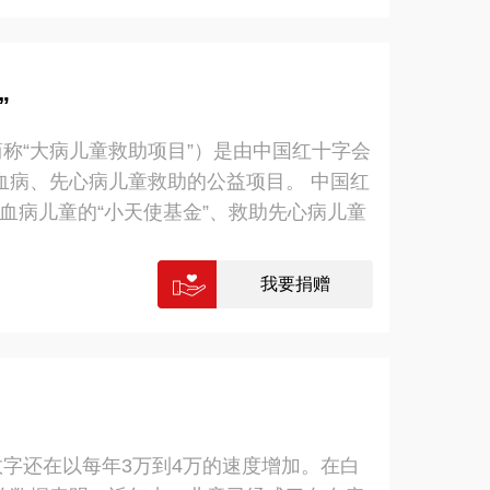
”
简称“大病儿童救助项目”）是由中国红十字会
血病、先心病儿童救助的公益项目。 中国红
白血病儿童的“小天使基金”、救助先心病儿童
广泛，于2009年获国家财政部支持，将白
持范围。 截至2021年12月31日，“中央
我要捐赠
8.8926亿元，救助白血病、先心病儿童超
5口人计算），逐步成为我国儿童医疗保障体系
近平总书记关于“精准扶贫”指示精神的有
，中国红十字基金会将继续协同全国各级红十
先心病儿童提供更好的人道救助。 所获荣
的社会效益，该项目被业界定义为“彩票公
数字还在以每年3万到4万的速度增加。在白
政部 第八届“中华慈善奖”； 2014年，大病