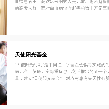
血病患者中，高达50%的病人是儿童。越来越多
儿童救助项目荣获中央国家机关工委“基层服务型党
的高发人群。面对白血病治疗所需的数十万元巨
成功案例被财政部提交全国人大审议。
放弃。
天使阳光基金
“天使阳光行动”是中国红十字基金会倡导实施的
病儿童、脑瘫儿童等重症患儿之后推出的又一个
量，建立“天使阳光基金”，对农村患有先天性心