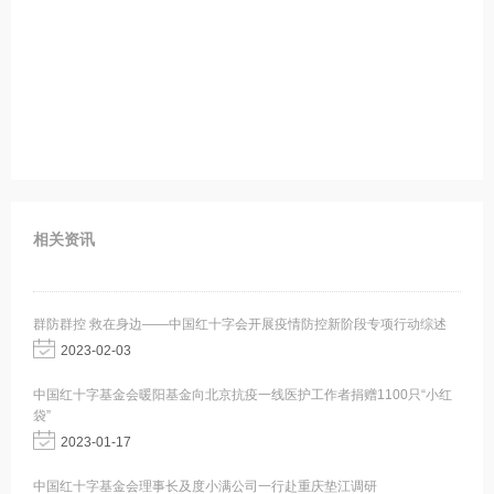
相关资讯
群防群控 救在身边——中国红十字会开展疫情防控新阶段专项行动综述
2023-02-03
中国红十字基金会暖阳基金向北京抗疫一线医护工作者捐赠1100只“小红
袋”
2023-01-17
中国红十字基金会理事长及度小满公司一行赴重庆垫江调研