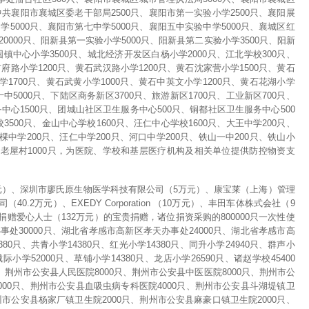
中共襄阳市襄城区委老干部局2500只、襄阳市第一实验小学2500只、襄阳展
5000只、襄阳市第七中学5000只、襄阳五中实验中学5000只、襄城区红
0000只、阳新县第一实验小学5000只、阳新县第二实验小学3500只、阳新
国镇中心小学3500只、城北经济开发区白杨小学2000只、江北学校300只、
府路小学1200只、黄石武汉路小学1200只、黄石沈家营小学1500只、黄石
学1700只、黄石武黄小学1000只、黄石中英文小学1200只、黄石花湖小学
十中5000只、下陆区商务新区3700只、旅游新区1700只、工业新区700只、
务中心1500只、团城山社区卫生服务中心500只、铜都社区卫生服务中心500
500只、金山中心学校1600只、汪仁中心学校1600只、大王中学200只、
棵中学200只、汪仁中学200只、河口中学200只、铁山一中200只、铁山小
山区老屋村1000只，为医院、学校和基层医疗机构及相关单位提供防控物资支
万元）、深圳市廖氏原生物医学科技有限公司（5万元）、康宝莱（上海）管理
.2万元）、EXEDY Corporation （10万元）、丰田车体株式会社（9
元）、网络捐赠爱心人士（132万元）的宝贵捐赠，诸位捐资采购的800000只一次性使
处30000只、湖北省孝感市高新区孝天办事处24000只、湖北省孝感市高
80只、共青小学14380只、红光小学14380只、同升小学24940只、群声小
城际小学52000只、草铺小学14380只、龙店小学26590只、诸赵学校45400
只、荆州市公安县人民医院8000只、荆州市公安县中医医院8000只、荆州市公
000只、荆州市公安县血吸虫病专科医院4000只、荆州市公安县斗湖堤镇卫
州市公安县杨家厂镇卫生院2000只、荆州市公安县麻豪口镇卫生院2000只、