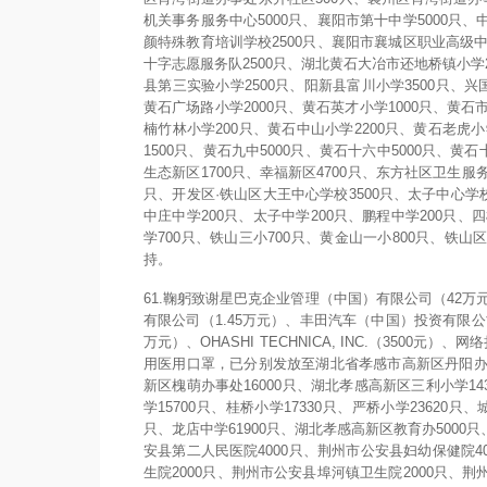
机关事务服务中心5000只、襄阳市第十中学5000只、
颜特殊教育培训学校2500只、襄阳市襄城区职业高级中学
十字志愿服务队2500只、湖北黄石大冶市还地桥镇小学2
县第三实验小学2500只、阳新县富川小学3500只、兴
黄石广场路小学2000只、黄石英才小学1000只、黄石市
楠竹林小学200只、黄石中山小学2200只、黄石老虎小
1500只、黄石九中5000只、黄石十六中5000只、黄石
生态新区1700只、幸福新区4700只、东方社区卫生服
只、开发区·铁山区大王中心学校3500只、太子中心学校3
中庄中学200只、太子中学200只、鹏程中学200只、四
学700只、铁山三小700只、黄金山一小800只、铁
持。
61.鞠躬致谢星巴克企业管理（中国）有限公司（42
有限公司（1.45万元）、丰田汽车（中国）投资有限公司（40
万元）、OHASHI TECHNICA, INC.（3500
用医用口罩，已分别发放至湖北省孝感市高新区丹阳办事
新区槐萌办事处16000只、湖北孝感高新区三利小学143
学15700只、桂桥小学17330只、严桥小学23620只、
只、龙店中学61900只、湖北孝感高新区教育办5000
安县第二人民医院4000只、荆州市公安县妇幼保健院4
生院2000只、荆州市公安县埠河镇卫生院2000只、荆