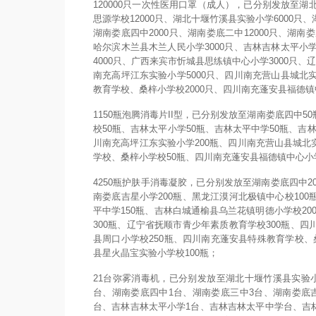
120000只一次性医用口罩（成人），已分别发放至湖
思源学校12000只、湖北十堰竹溪县实验小学6000只
湖南娄底四中2000只、湖南娄底二中12000只、湖南娄
哈尔滨木兰县木兰人民小学3000只、吉林吉林太平小学
4000只、广西来宾市忻城县思练镇中心小学3000只、
南充高坪江东实验小学5000只、四川南充营山县城北实
教育学校、桑梓小学校2000只、四川南充蓬安县福德镇
1150瓶泡腾消毒片II型，已分别发放至湖南娄底四中5
校50瓶、吉林太平小学50瓶、吉林太平中学50瓶、吉
川南充高坪江东实验小学200瓶、四川南充营山县城北
学校、桑梓小学校50瓶、四川南充蓬安县福德镇中心小
4250瓶护肤手消毒凝胶，已分别发放至湖南娄底四中20
南娄底吉星小学200瓶、黑龙江漠河北极镇中心校100
平中学150瓶、吉林白城通榆县乌兰花镇明德小学校2
300瓶、辽宁省抚顺市青少年素质教育学校300瓶、四
县周口小学校250瓶、四川南充蓬安县特殊教育学校、
县星火晶宝实验小学校100瓶；
21台弥雾消毒机，已分别发放至湖北十堰竹溪县实验
台、湖南娄底四中1台、湖南娄底三中3台、湖南娄底
台、吉林吉林太平小学1台、吉林吉林太平中学台、吉