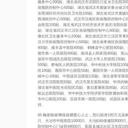
服务中心300副、湖北省武汉市汉阳区江堤乡卫生院3
病预防控制中心500副、湖北省武汉市黄陂区鲁台镇卫
东西湖区径河街社区卫生院100副、湖北省武汉市黄陂
西湖疾控中心500副、武汉市汉南区疾病预防控制中心
会医院100副、湖北省武汉市经济技术开发区沌阳街新
副、湖北省武汉市江汉区疾病预防控制中心500副、湖
墩社区卫生服务中心200副、湖北省武汉市江汉区常青
汉川市疾病预防控制中心500副、湖北省孝南区疾病预
400副、咸丰县中医院400副、鹤峰县中心医院400副
都市第一人民医院400副、南漳县人民医院400副、英山
放军中部战区总医院200副、武汉大学人民医院230副
500副、蔡甸区人民医院100副、华中科技大学医院1
区100副、襄阳市中心医院50副、襄阳市第一人民医院
殖中心100副、中部战区总医院120副、湖北省荣军医
武汉市汉阳医院50副、武汉市第五医院40副、华润武钢
湖北省中医院光谷院区20副、黄石爱康医院80副、武
航运总医院50副、华中科技大学同济医学院附属协和医院
市中心医院100副、宜昌市第一医院100副、武昌区
持。
60.鞠躬致谢网络捐赠爱心人士，您们捐资185万元采购
只、大冶市中医医院10000只、大冶妇幼保健院8000
防控制中心门诊部49000只、阳新县城北社区卫生院10