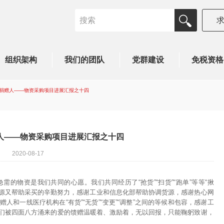
组织架构
我们的团队
党群建设
免税资格
捐赠人——物资采购项目进展汇报之十四
人——物资采购项目进展汇报之十四
2020-08-17
的物资是我们共同的心愿。我们共同经历了“抢货”“扫货”“跑单”等等“揪
货源又帮助采买的辛勤努力，感谢工业和信息化部帮助协调货源，感谢热心网
和一线医疗机构在“有货”“无货”“变更”“调整”之间的等候和包容，感谢工
们被四面八方涌来的爱的馈赠温暖着、激励着，无以回报，只能鞠躬致谢，