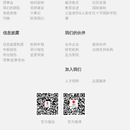
理事会
组织架构
赈济救灾
社区发展
我们的团队
党群建设
教育促进
国际援助
免税资格
大事记
公益倡导&人道传
红十字国际学院
刊物
联系我们
播
信息披露
我们的伙伴
信息披露制度
机构年报
合作企业
媒体伙伴
年检报告
审计报告
研究机构
法律支持机构
评估报告
监督简报
定点医院
理事/监事变动
加入我们
人才招聘
志愿服务
官方微信
官方微博