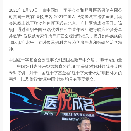
2021年1月30日，由中国红十字基金会和拜耳医药保健有限公
司共同开展的“医悦成名”2021中国AUB先锋城市巡讲全国启动
会以线上线下联动的创新形式在北京、广州两地成功召开。该
项目通过组织全国76名优秀妇科中青年医生进行临床经验分享
并邀请9位权威专家作为导师团全程指导把关，提升妇科疾病的
临床诊疗水平，同时传承妇科内分泌学者严谨和钻研的治学精
神。
中国红十字基金会副理事长刘选国在致辞中介绍，“赋予•她力量
——中国妇科内分泌继续教育公益项目”是针对妇科领域开展的
专科培训，对于中国红十字基金会“红十字天使计划”项目体系的
完善，以及践行“健康中国”战略均具有重要意义。