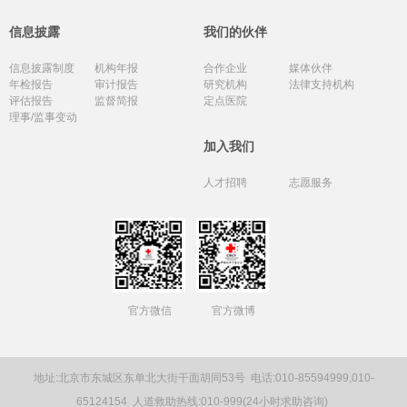
信息披露
我们的伙伴
信息披露制度
机构年报
合作企业
媒体伙伴
年检报告
审计报告
研究机构
法律支持机构
评估报告
监督简报
定点医院
理事/监事变动
加入我们
人才招聘
志愿服务
官方微信
官方微博
地址:北京市东城区东单北大街干面胡同53号
电话:010-85594999,010-
65124154
人道救助热线:010-999(24小时求助咨询)