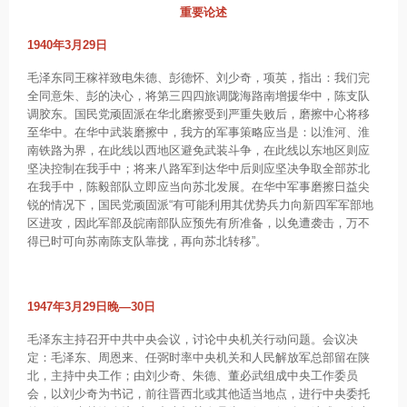
重要论述
1940年3月29日
毛泽东同王稼祥致电朱德、彭德怀、刘少奇，项英，指出：我们完
全同意朱、彭的决心，将第三四四旅调陇海路南增援华中，陈支队
调胶东。国民党顽固派在华北磨擦受到严重失败后，磨擦中心将移
至华中。在华中武装磨擦中，我方的军事策略应当是：以淮河、淮
南铁路为界，在此线以西地区避免武装斗争，在此线以东地区则应
坚决控制在我手中；将来八路军到达华中后则应坚决争取全部苏北
在我手中，陈毅部队立即应当向苏北发展。在华中军事磨擦日益尖
锐的情况下，国民党顽固派“有可能利用其优势兵力向新四军军部地
区进攻，因此军部及皖南部队应预先有所准备，以免遭袭击，万不
得已时可向苏南陈支队靠拢，再向苏北转移”。
1947年3月29日晚—30日
毛泽东主持召开中共中央会议，讨论中央机关行动问题。会议决
定：毛泽东、周恩来、任弼时率中央机关和人民解放军总部留在陕
北，主持中央工作；由刘少奇、朱德、董必武组成中央工作委员
会，以刘少奇为书记，前往晋西北或其他适当地点，进行中央委托