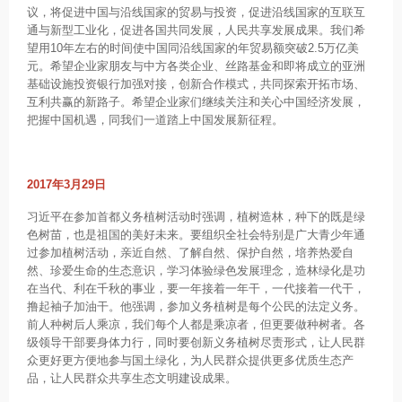
议，将促进中国与沿线国家的贸易与投资，促进沿线国家的互联互
通与新型工业化，促进各国共同发展，人民共享发展成果。我们希
望用10年左右的时间使中国同沿线国家的年贸易额突破2.5万亿美
元。希望企业家朋友与中方各类企业、丝路基金和即将成立的亚洲
基础设施投资银行加强对接，创新合作模式，共同探索开拓市场、
互利共赢的新路子。希望企业家们继续关注和关心中国经济发展，
把握中国机遇，同我们一道踏上中国发展新征程。
2017年3月29日
习近平在参加首都义务植树活动时强调，植树造林，种下的既是绿
色树苗，也是祖国的美好未来。要组织全社会特别是广大青少年通
过参加植树活动，亲近自然、了解自然、保护自然，培养热爱自
然、珍爱生命的生态意识，学习体验绿色发展理念，造林绿化是功
在当代、利在千秋的事业，要一年接着一年干，一代接着一代干，
撸起袖子加油干。他强调，参加义务植树是每个公民的法定义务。
前人种树后人乘凉，我们每个人都是乘凉者，但更要做种树者。各
级领导干部要身体力行，同时要创新义务植树尽责形式，让人民群
众更好更方便地参与国土绿化，为人民群众提供更多优质生态产
品，让人民群众共享生态文明建设成果。