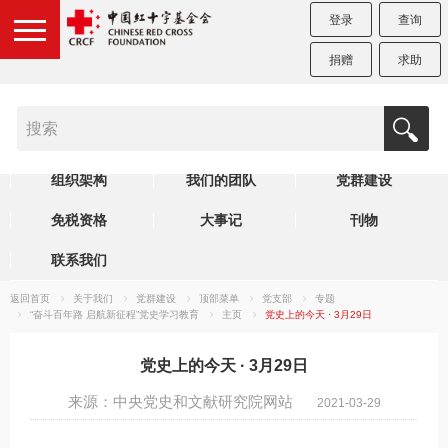
登录
查询
捐赠
求助
机构简介
制度规范
理事会
组织架构
我们的团队
党群建设
免税资格
大事记
刊物
联系我们
返回首页
关于我们
党群建设
顶部菜单
党支部
专题
“奋斗百年路 启航新征程”党史学习教育
主页
党史上的今天 · 3月29日
党史上的今天 · 3月29日
来源：中央党史和文献研究院网站
2021-03-29