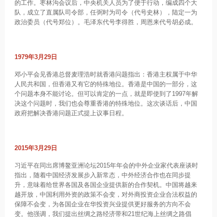
的工作。枣林沟会议后，中央机关人员为了便于行动，编成四个大
队，成立了直属队司令部，任弼时为司令（代号史林），陆定一为
政治委员（代号郑位）。毛泽东代号李得胜，周恩来代号胡必成。
1979年3月29日
邓小平会见香港总督麦理浩时就香港问题指出：香港主权属于中华
人民共和国，但香港又有它的特殊地位。香港是中国的一部分，这
个问题本身不能讨论。但可以肯定的一点，就是即使到了1997年解
决这个问题时，我们也会尊重香港的特殊地位。这次谈话后，中国
政府把解决香港问题正式提上议事日程。
2015年3月29日
习近平在同出席博鳌亚洲论坛2015年年会的中外企业家代表座谈时
指出，随着中国经济发展步入新常态，中外经济合作也在同步提
升，意味着给世界各国及各国企业提供新的合作契机。中国将越来
越开放，中国利用外资的政策不会变，对外商投资企业合法权益的
保障不会变，为各国企业在华投资兴业提供更好服务的方向不会
变。他强调，我们提出丝绸之路经济带和21世纪海上丝绸之路倡