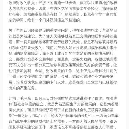
政府财政的收入；经济上的措施一旦弄错，就可以很迅速地招致极
大的危害和损失，因此，在边区党的面前提出学会经商、搞好贸易
的任务。须知商业贸易是有数千年的发展史，积累有非常丰富而复
杂的学问，绝非一个门外汉所能立即精通的。
关于全面认识经济建设的重要性问题，他在演讲中指出：革命的目
的就是为着建设。为了使人民能够过着真正文明的物质和精神的生
活，而一切只能够破坏而不善于建设的政党，都是不能够获得最后
成功而必然要失败的。我们共产党人如果只晓得用战争和暴力来推
翻旧的制度和统治，而不善于建设新的丰衣足食的幸福快乐的社
会，那我们也是不会胜利的，而且也一定要失败的。各根据地党委
要下决心抽出一部分真正能够掌握政策而党性又好的负责干部，让
他们参加贸易、金融、财政机关的工作，这不仅是为着解决目前的
问题，还要使他们专门向贸易、金融、财政和管理企业方面去发
展，培养成为我们建国的专门人才。这是在我们全党面前已经被提
出来的严重任务。
此前，毛泽东于四月三日对任弼时的这篇演讲稿作了修改。在演讲
稿“新社会制度的建立，就是为着适应生产力的发展的，它是为着经
济发展的，而且只有经济发展了才使新的社会制度获得巩固的基
础”一句之后，加写：并且还因为中国革命的长期性，一方面为着革
命与战争事业的物质供给上的需要，一方面为着人民的需要，都必
须从事经济建设的工作，不应该也不可能等候把全部敌人打平后，