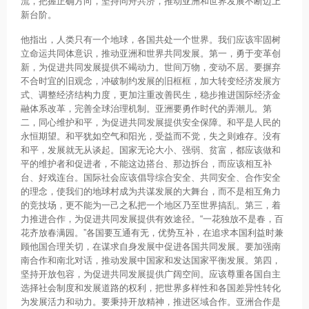
流，把握正确方向，坚持同舟共济，推动亚洲和世界发展不断迈上
新台阶。
他指出，人类只有一个地球，各国共处一个世界。我们应该牢固树
立命运共同体意识，推动亚洲和世界共同发展。第一，勇于变革创
新，为促进共同发展提供不竭动力。世间万物，变动不居。要摒弃
不合时宜的旧观念，冲破制约发展的旧框框，加大转变经济发展方
式、调整经济结构力度，更加注重改善民生，稳步推进国际经济金
融体系改革，完善全球治理机制。亚洲要勇作时代的弄潮儿。第
二，同心维护和平，为促进共同发展提供安全保障。和平是人民的
永恒期望。和平犹如空气和阳光，受益而不觉，失之则难存。没有
和平，发展就无从谈起。国家无论大小、强弱、贫富，都应该做和
平的维护者和促进者，不能这边搭台、那边拆台，而应该相互补
台、好戏连台。国际社会应该倡导综合安全、共同安全、合作安全
的理念，使我们的地球村成为共谋发展的大舞台，而不是相互角力
的竞技场，更不能为一己之私把一个地区乃至世界搞乱。第三，着
力推进合作，为促进共同发展提供有效途径。“一花独放不是春，百
花齐放春满园。”各国要互通有无，优势互补，在追求本国利益时兼
顾他国合理关切，在谋求自身发展中促进各国共同发展。要加强南
南合作和南北对话，推动发展中国家和发达国家平衡发展。第四，
坚持开放包容，为促进共同发展提供广阔空间。应该尊重各国自主
选择社会制度和发展道路的权利，把世界多样性和各国差异性转化
为发展活力和动力。要秉持开放精神，推进区域合作。亚洲合作是