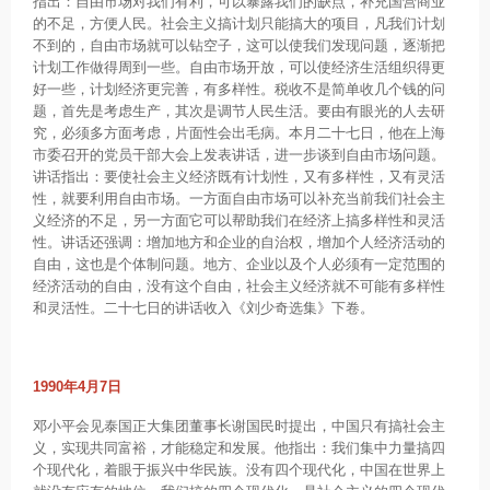
指出：自由市场对我们有利，可以暴露我们的缺点，补充国营商业
的不足，方便人民。社会主义搞计划只能搞大的项目，凡我们计划
不到的，自由市场就可以钻空子，这可以使我们发现问题，逐渐把
计划工作做得周到一些。自由市场开放，可以使经济生活组织得更
好一些，计划经济更完善，有多样性。税收不是简单收几个钱的问
题，首先是考虑生产，其次是调节人民生活。要由有眼光的人去研
究，必须多方面考虑，片面性会出毛病。本月二十七日，他在上海
市委召开的党员干部大会上发表讲话，进一步谈到自由市场问题。
讲话指出：要使社会主义经济既有计划性，又有多样性，又有灵活
性，就要利用自由市场。一方面自由市场可以补充当前我们社会主
义经济的不足，另一方面它可以帮助我们在经济上搞多样性和灵活
性。讲话还强调：增加地方和企业的自治权，增加个人经济活动的
自由，这也是个体制问题。地方、企业以及个人必须有一定范围的
经济活动的自由，没有这个自由，社会主义经济就不可能有多样性
和灵活性。二十七日的讲话收入《刘少奇选集》下卷。
1990年4月7日
邓小平会见泰国正大集团董事长谢国民时提出，中国只有搞社会主
义，实现共同富裕，才能稳定和发展。他指出：我们集中力量搞四
个现代化，着眼于振兴中华民族。没有四个现代化，中国在世界上