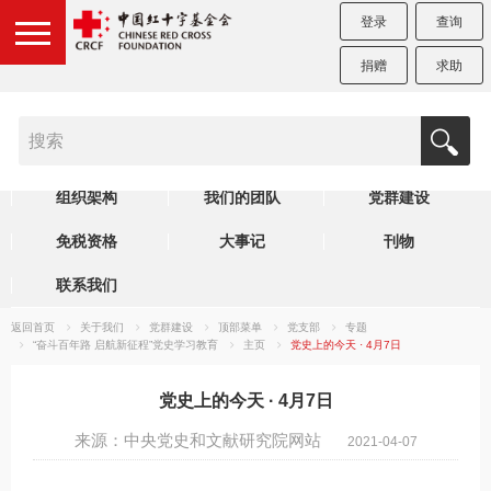
登录
查询
捐赠
求助
机构简介
制度规范
理事会
组织架构
我们的团队
党群建设
免税资格
大事记
刊物
联系我们
返回首页
关于我们
党群建设
顶部菜单
党支部
专题
“奋斗百年路 启航新征程”党史学习教育
主页
党史上的今天 · 4月7日
党史上的今天 · 4月7日
来源：中央党史和文献研究院网站
2021-04-07