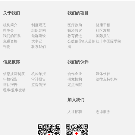
关于我们
我们的项目
机构简介
制度规范
医疗救助
健康干预
理事会
组织架构
赈济救灾
社区发展
我们的团队
党群建设
教育促进
国际援助
免税资格
大事记
公益倡导&人道传
红十字国际学院
刊物
联系我们
播
信息披露
我们的伙伴
信息披露制度
机构年报
合作企业
媒体伙伴
年检报告
审计报告
研究机构
法律支持机构
评估报告
监督简报
定点医院
理事/监事变动
加入我们
人才招聘
志愿服务