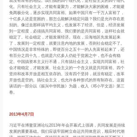
就没有应有的地位。我们搞的四个现代化，是社会主义的四个现代
化。只有社会主义，才能有凝聚力，才能解决大家的困难，才能避
免两极分化，逐步实现共同富裕。如果中国只有一千万人富裕了，
十亿多人还是贫困的，那怎么能解决稳定问题？我们是允许存在差
别的。像过去那样搞平均主义，也发展不了经济。但是，经济发展
到一定程度，必须搞共同富裕。我们要的是共同富裕，这样社会就
稳定了。社会稳定，才能发展经济。现在，沿海地区先发展起来
了，发展到一定程度，就要注意内地的发展，否则社会稳定不了。
中国情况是非常特殊的，即使百分之五十一的人先富裕起来了，还
有百分之四十九，也就是六亿多人仍处于贫困之中，也不会有稳
定。中国搞资本主义行不通，只有搞社会主义，实现共同富裕，社
会才能稳定，才能发展。社会主义的一个含义就是共同富裕。四个
坚持和改革开放是相互依存的。没有四个坚持，就没有稳定，改革
开放也是空的。搞社会主义，也允许各种形式的所有制存在。这篇
谈话的一部分以《振兴中华民族》为题，收入《邓小平文选》第三
卷。
2013年4月7日
习近平在博鳌亚洲论坛2013年年会开幕式上强调，共同发展是持续
发展的重要基础。我们应该牢固树立命运共同体意识，顺应时代潮