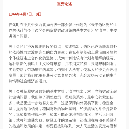
重要论述
1944年4月7日、8日
任弼时在中共中央西北局高级干部会议上作题为《去年边区财经工
作的估计与今年边区金融贸易财政政策的基本方针》的演讲，主要
讲四个问题。
关于边区经济发展现阶段的特点，演讲指出：边区已逐渐脱离对外
的依赖性而过渡到完全的自力更生；在私有制基础上逐渐由分散的
个体经济走上合作化的道路，成为一种比较有计划有组织的经济。
这种崭新的新民主主义经济形态，并不消灭私有，只是限制剥削，
奖励劳动；劳动增产的成果，仍归个人所有，使私人经济更合理地
发展，因此我们能用开展劳动竞赛的办法，充分发扬劳动者的生产
热情和社会经济的活力。
关于金融贸易财政政策的基本方针，演讲指出：对于当前财政金融
的波动问题，我们除了调整政策，理顺关系外，最中心的紧迫任
务，就是更进一步地努力生产，这是保障内外贸易平衡，稳定金
融，提高边币信誉，稳固财政的物质基础。经济战线的斗争是复杂
的，犹如指挥作战一样，如果不能正确地判断情况，灵活运用政
策，就可能遭受失败。财经工作的复杂性，还表现在每项有关经济
的措施和政策的决定，都要直接影响到广大人民生活的安定与否和