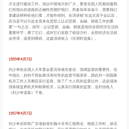
才去进行建设工作。加以中国地方的广大，要使全国人民都信服我
们所指出的道路的正确性而拥护我们，而参加革命奋斗，需要我们
拿建设榜样给他们看，才能作得到。在演讲稿“在这次高干会以后，
应当是可以引起全党来在思想上认识贸易、金融、财政工作的重
要”一句之后，加写：认识贸易、金融、财政是组织全部经济生活的
重要环节，离了它们，或对它们采取了错误方针，全部经济生活就
会停滞，或受到障碍。这篇演讲收入《任弼时选集》。
1955年4月7日
刘少奇给全国人大常委会委员张难先复信，强调监督的重要性。信
中指出：好的干部如果没有经常的监督可能变坏，因此对一切国家
机关工作人员都应实行监督。除了广大人民的监督以外，还必须加
强各级监察机关和检察机关，认真实行国家的监督。这封信收入
《刘少奇选集》下卷。
1957年4月7日
刘少奇在听取广东省副省长魏今非等汇报商业、税收工作时，谈话